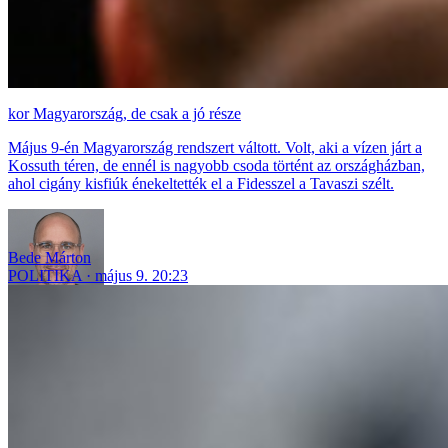
Magyarország, de csak a jó része
Május 9-én Magyarország rendszert váltott. Volt, aki a vízen járt a
Kossuth téren, de ennél is nagyobb csoda történt az országházban,
ahol cigány kisfiúk énekeltették el a Fidesszel a Tavaszi szélt.
Bede Márton
POLITIKA
május 9. 20:23