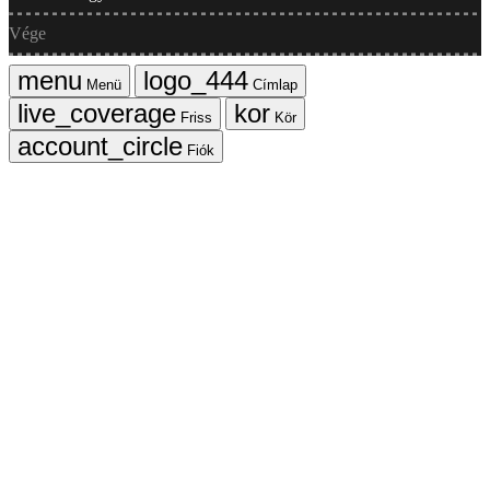
Vége
Menü
Címlap
Friss
Kör
Fiók