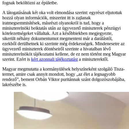
fognak beköltözni az épületbe.
A látogatásának két oka volt elmondása szerint: egyrészt eljutottak
hozzá olyan információk, miszerint itt is zajlanak
iratmegsemmisítések, másrészt olyanokról is tud, hogy a
miniszterelnöki beiktatás után az ügyvezető miniszterek pénzügyi
kötelezettségeket vállaltak. Azt a későbbiekben megjegyezte,
sikerült néhány dokumentumot megmenteni már a darálástól,
ezekből derülhetnek ki szerinte még érdekességek. Mindenesetre az
ügyvezető miniszterek döntéseiről szerinte a hivatalban lévő
miniszterelnököt tájékoztatni kellene, de ez nem történt meg Magyar
szerint. Ezért is
kért azonnali tájékoztatást
a miniszterektől.
Magyar megmutatta a kormányülések helyszíneként szolgáló Tisza-
termet, amire csak annyit mondott, hogy „az élet a legnagyobb
rendező”, bement Orbán Viktor puritánnak szánt dolgozószobájába,
lakrészébe is.