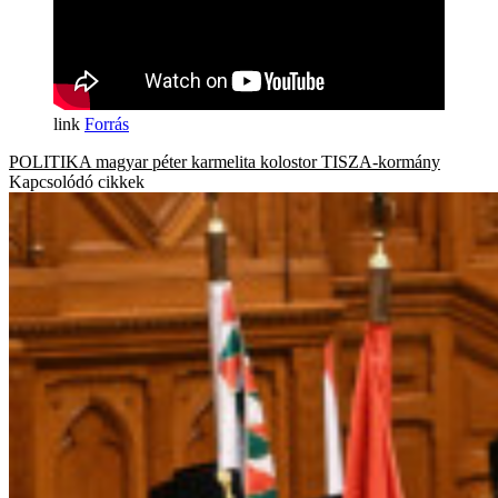
Forrás
POLITIKA
magyar péter
karmelita kolostor
TISZA-kormány
Kapcsolódó cikkek