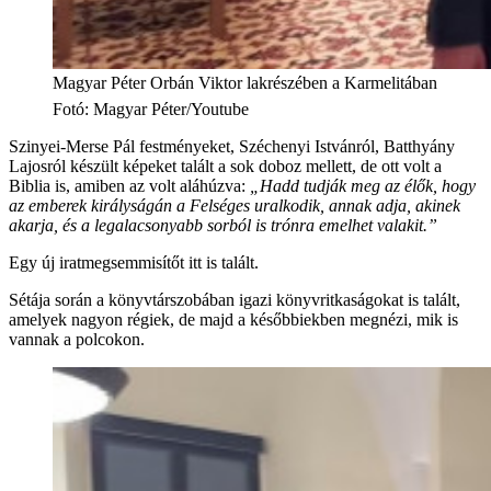
Magyar Péter Orbán Viktor lakrészében a Karmelitában
Fotó
:
Magyar Péter/Youtube
Szinyei-Merse Pál festményeket, Széchenyi Istvánról, Batthyány
Lajosról készült képeket talált a sok doboz mellett, de ott volt a
Biblia is, amiben az volt aláhúzva:
„Hadd tudják meg az élők, hogy
az emberek királyságán a Felséges uralkodik, annak adja, akinek
akarja, és a legalacsonyabb sorból is trónra emelhet valakit.”
Egy új iratmegsemmisítőt itt is talált.
Sétája során a könyvtárszobában igazi könyvritkaságokat is talált,
amelyek nagyon régiek, de majd a későbbiekben megnézi, mik is
vannak a polcokon.