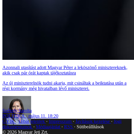
Azonnali utasítást adott Magyar Péter a leköszönő minisztereknek,
akik csak pár órát kaptak tájékoztatásra
Az új miniszterelnök tudni akarja, mit csináltak a beiktatása után a
régi kormány még hivatalban lévő miniszterei.
Székely Sarolta
POLITIKA
május 11. 18:20
GYIK
Hibát jelentek
Impresszum
Javítások kezelése
Jogi
dokumentumok
Médiaajánlat
RSS
Sütibeállítások
©
2026
Magyar Jeti Zrt.