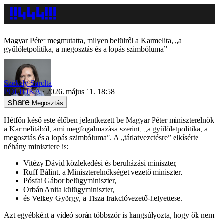
Magyar Péter megmutatta, milyen belülről a Karmelita, „a
gyűlöletpolitika, a megosztás és a lopás szimbóluma”
Székely Sarolta
POLITIKA
2026. május 11. 18:58
Megosztás
Hétfőn késő este élőben jelentkezett be Magyar Péter miniszterelnök
a Karmelitából, ami megfogalmazása szerint, „a gyűlöletpolitika, a
megosztás és a lopás szimbóluma”. A „tárlatvezetésre” elkísérte
néhány minisztere is:
Vitézy Dávid közlekedési és beruházási miniszter,
Ruff Bálint, a Miniszterelnökséget vezető miniszter,
Pósfai Gábor belügyminiszter,
Orbán Anita külügyminiszter,
és Velkey György, a Tisza frakcióvezető-helyettese.
Azt egyébként a videó során többször is hangsúlyozta, hogy ők nem