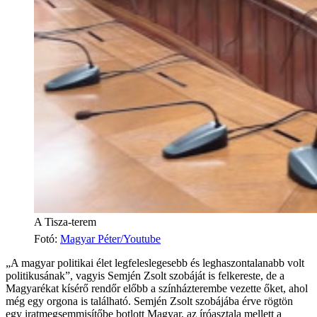
A Tisza-terem
Fotó
:
Magyar Péter/Youtube
„A magyar politikai élet legfeleslegesebb és leghaszontalanabb volt
politikusának”, vagyis Semjén Zsolt szobáját is felkereste, de a
Magyarékat kísérő rendőr előbb a színházterembe vezette őket, ahol
még egy orgona is található. Semjén Zsolt szobájába érve rögtön
egy iratmegsemmisítőbe botlott Magyar, az íróasztala mellett a