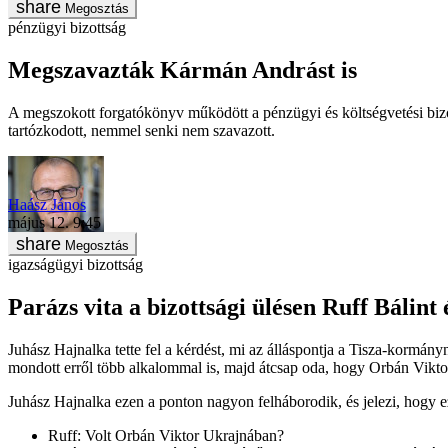
Megosztás
pénzügyi bizottság
Megszavazták Kármán Andrást is
A megszokott forgatókönyv működött a pénzügyi és költségvetési bizot
tartózkodott, nemmel senki nem szavazott.
Haász János
május 12. 9:45
Megosztás
igazságügyi bizottság
Parázs vita a bizottsági ülésen Ruff Bálint
Juhász Hajnalka tette fel a kérdést, mi az álláspontja a Tisza-kormán
mondott erről több alkalommal is, majd átcsap oda, hogy Orbán Viktor
Juhász Hajnalka ezen a ponton nagyon felháborodik, és jelezi, hogy e
Ruff: Volt Orbán Viktor Ukrajnában?