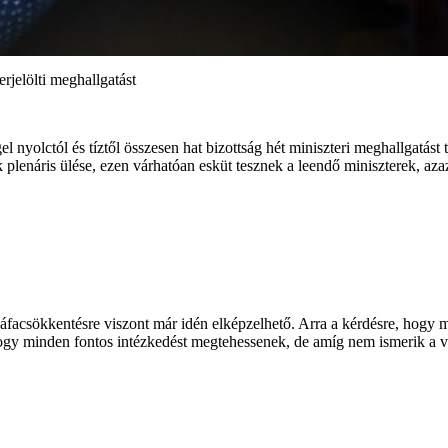
rjelölti meghallgatást
yolctól és tíztől összesen hat bizottság hét miniszteri meghallgatást t
lenáris ülése, ezen várhatóan esküt tesznek a leendő miniszterek, az
áfacsökkentésre viszont már idén elképzelhető. Arra a kérdésre, hogy mi
 hogy minden fontos intézkedést megtehessenek, de amíg nem ismerik a 