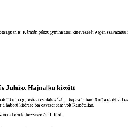
tságban is. Kármán pénzügyminiszteri kinevezését 9 igen szavazattal me
 és Juhász Hajnalka között
ynak Ukrajna gyorsított csatlakozásával kapcsolatban. Ruff a többi vál
 a háború kitörése óta egyszer sem volt Kárpátalján.
z nem korrekt hozzászólás Rufftól.