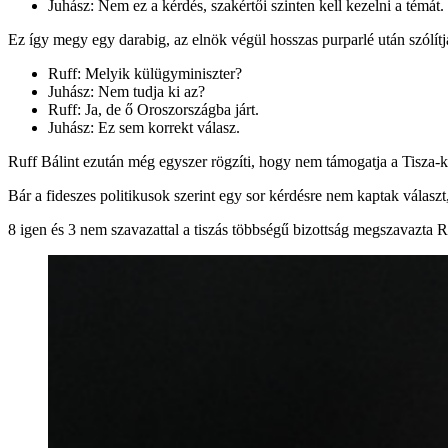
Juhász: Nem ez a kérdés, szakértői szinten kell kezelni a témát
Ez így megy egy darabig, az elnök végül hosszas purparlé után szólítja 
Ruff: Melyik külügyminiszter?
Juhász: Nem tudja ki az?
Ruff: Ja, de ő Oroszországba járt.
Juhász: Ez sem korrekt válasz.
Ruff Bálint ezután még egyszer rögzíti, hogy nem támogatja a Tisza-k
Bár a fideszes politikusok szerint egy sor kérdésre nem kaptak választ,
8 igen és 3 nem szavazattal a tiszás többségű bizottság megszavazta R