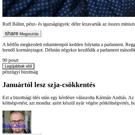
Ruff Bálint, pénz- és igazságügyek: délre lezavarták az összes miniszte
Megosztás
A hétfőn megkezdett rohamtempót kedden folytatta a parlament. Reggel n
leendő kormánytagot. Délután négykor kezdődik a parlament második p
90
poszt
Legújabbak elöl
pénzügyi bizottság
Januártól lesz szja-csökkentés
Ezt a bizottsági ülés után egy kérdésre válaszolta Kármán András. Az 
költségvetést, azt mondta: azért készül nyár végére pótköltségvetés,
Haász János
május 12. 9:55