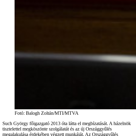
Fotó
:
Balogh Zoltán/MTI/MTVA
Such György főigazgató 2013 óta látta el megbízatását. A házelnök
tisztelettel megköszönte szolgálatát és az új Országgyűlés
megalakulása érdekében végzett munkáját. Az Országgyűlés