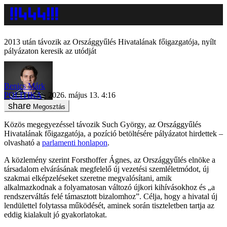
2013 után távozik az Országgyűlés Hivatalának főigazgatója, nyílt
pályázaton keresik az utódját
Benics Márk
POLITIKA
2026. május 13. 4:16
Megosztás
Közös megegyezéssel távozik Such György, az Országgyűlés
Hivatalának főigazgatója, a pozíció betöltésére pályázatot hirdettek –
olvasható a
parlamenti honlapon
.
A közlemény szerint Forsthoffer Ágnes, az Országgyűlés elnöke a
társadalom elvárásának megfelelő új vezetési szemléletmódot, új
szakmai elképzeléseket szeretne megvalósítani, amik
alkalmazkodnak a folyamatosan változó újkori kihívásokhoz és „a
rendszerváltás felé támasztott bizalomhoz”. Célja, hogy a hivatal új
lendülettel folytassa működését, aminek során tiszteletben tartja az
eddig kialakult jó gyakorlatokat.