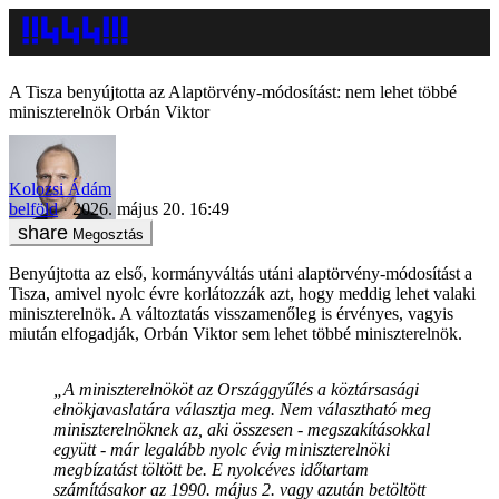
A Tisza benyújtotta az Alaptörvény-módosítást: nem lehet többé
miniszterelnök Orbán Viktor
Kolozsi Ádám
belföld
2026. május 20. 16:49
Megosztás
Benyújtotta az első, kormányváltás utáni alaptörvény-módosítást a
Tisza, amivel nyolc évre korlátozzák azt, hogy meddig lehet valaki
miniszterelnök. A változtatás visszamenőleg is érvényes, vagyis
miután elfogadják, Orbán Viktor sem lehet többé miniszterelnök.
„A miniszterelnököt az Országgyűlés a köztársasági
elnökjavaslatára választja meg. Nem választható meg
miniszterelnöknek az, aki összesen - megszakításokkal
együtt - már legalább nyolc évig miniszterelnöki
megbízatást töltött be. E nyolcéves időtartam
számításakor az 1990. május 2. vagy azután betöltött