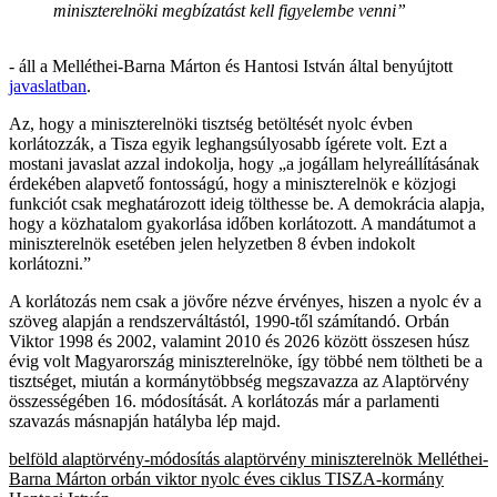
miniszterelnöki megbízatást kell figyelembe venni”
- áll a Melléthei-Barna Márton és Hantosi István által benyújtott
javaslatban
.
Az, hogy a miniszterelnöki tisztség betöltését nyolc évben
korlátozzák, a Tisza egyik leghangsúlyosabb ígérete volt. Ezt a
mostani javaslat azzal indokolja, hogy „a jogállam helyreállításának
érdekében alapvető fontosságú, hogy a miniszterelnök e közjogi
funkciót csak meghatározott ideig tölthesse be. A demokrácia alapja,
hogy a közhatalom gyakorlása időben korlátozott. A mandátumot a
miniszterelnök esetében jelen helyzetben 8 évben indokolt
korlátozni.”
A korlátozás nem csak a jövőre nézve érvényes, hiszen a nyolc év a
szöveg alapján a rendszerváltástól, 1990-től számítandó. Orbán
Viktor 1998 és 2002, valamint 2010 és 2026 között összesen húsz
évig volt Magyarország miniszterelnöke, így többé nem töltheti be a
tisztséget, miután a kormánytöbbség megszavazza az Alaptörvény
összességében 16. módosítását. A korlátozás már a parlamenti
szavazás másnapján hatályba lép majd.
belföld
alaptörvény-módosítás
alaptörvény
miniszterelnök
Melléthei-
Barna Márton
orbán viktor
nyolc éves ciklus
TISZA-kormány