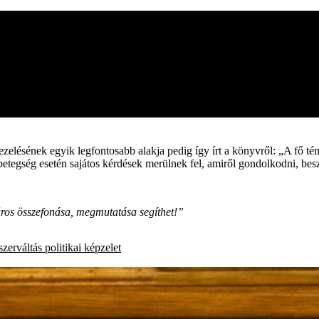
zelésének egyik legfontosabb alakja pedig így írt a könyvről: „A fő téma
betegség esetén sajátos kérdések merülnek fel, amiről gondolkodni, besz
ros összefonása, megmutatása segíthet!”
szerváltás
politikai képzelet