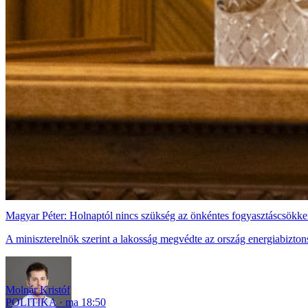
Magyar Péter: Holnaptól nincs szükség az önkéntes fogyasztáscsökke
A miniszterelnök szerint a lakosság megvédte az ország energiabizton
Molnár Kristóf
POLITIKA
ma 18:50