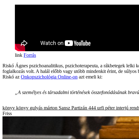
Forrás
Riskó Ágnes pszichoanalitikus, pszichoterapeuta, a rákbetegek lelki ke
foglalkozás volt. A halál előbb vagy utóbb mindenkit érint, de súlyos 
Riskó az
Onkopszichológia Online-on
azt emeli ki:
„A személyes és társadalmi történések összefonódásának bravú
könyv
könyv
gulyás márton
Sansz
Partizán
444
urfi péter
interjú
rend
Friss