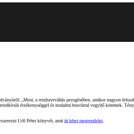
adványáról: „Most, a rendszerváltás pezsgésében, amikor nagyon felszaba
rendkívüli érzékenységgel és irodalmi bravúrral vegyítő kötetnek. Tény
szerezni Urfi Péter könyvét, amit
itt lehet megrendelni
.