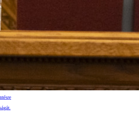
ntésre
ságát.