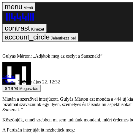
Menü
Kinézet
Jelentkezz be!
Gulyás Márton: „Adjátok meg az esélyt a Sansznak!”
444.hu
könyv
2026. május 22. 12:32
Megosztás
Miután a szerzővel interjúzott, Gulyás Márton azt mondta a 444 új ki
bizalmat szavaznunk egy ilyen, személyes és társadalmi aspektusokat 
Sansz
nak.”
Köszönjük, ennél szebben mi sem tudnánk mondani, miért érdemes be
A Partizán interjúját itt nézhetitek meg: