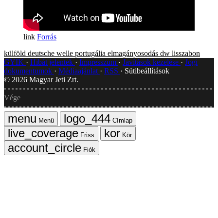
Forrás
külföld
deutsche welle
portugália
elmagányosodás
dw
lisszabon
GYIK
Hibát jelentek
Impresszum
Javítások kezelése
Jogi
dokumentumok
Médiaajánlat
RSS
Sütibeállítások
©
2026
Magyar Jeti Zrt.
Vége
Menü
Címlap
Friss
Kör
Fiók