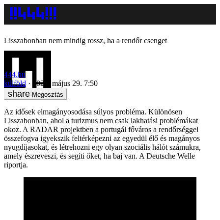
Lisszabonban nem mindig rossz, ha a rendőr csenget
444.hu
külföld
2026. május 29. 7:50
Megosztás
Az idősek elmagányosodása súlyos probléma. Különösen
Lisszabonban, ahol a turizmus nem csak lakhatási problémákat
okoz. A RADAR projektben a portugál főváros a rendőrséggel
összefogva igyekszik feltérképezni az egyedül élő és magányos
nyugdíjasokat, és létrehozni egy olyan szociális hálót számukra,
amely észreveszi, és segíti őket, ha baj van. A Deutsche Welle
riportja.