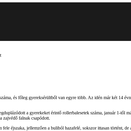
t
 száma, és főleg gyereksérültből van egyre több. Az idén már két 14 évn
duplázódott a gyerekeket érintő rollerbalesetek száma, január 1-től máj
 a zajvédő falnak csapódott.
ele éjszaka, jellemzően a buliból hazafelé, sokszor ittasan történt, de a