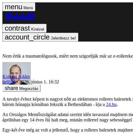
Menü
Kinézet
Jelentkezz be!
Nem értik a traumatológusok, miért nem szigorítják már az e-rollereke
Kolozsi Ádám
belföld
2026. június 1. 16:32
Megosztás
A tavalyi évhez képest is nagyot nőtt az elektromos rolleres balesetek
három hónapja kómában fekszik a Bethesdában - írja a
24.hu
.
Az Országos Mentőszolgálat adatai szerint idén tavasszal majdnem meg
áprilisban egy 14 éves fiú halt meg, miután rollerrel nagy sebességgel
Egy-két éve még az volt a jellemző, hogy a rolleres balesetek majdnem f