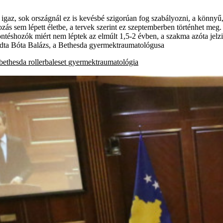
gaz, sok országnál ez is kevésbé szigorúan fog szabályozni, a könnyű,
ályozás sem lépett életbe, a tervek szerint ez szeptemberben történhet 
ntéshozók miért nem léptek az elmúlt 1,5-2 évben, a szakma azóta jelzi, 
ondta Bóta Balázs, a Bethesda gyermektraumatológusa
bethesda
rollerbaleset
gyermektraumatológia