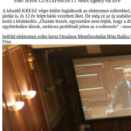
Fotó
:
JEPPE GUSTAFSSON/TT News Agency via AFP
A készülő KRESZ végre külön foglalkozik az elektromos rollerekkel, i
járdán is, és 12 év felett bárki vezetheti őket. De még ez az új szab
kerül a késlekedés: „Őszinte leszek, egyszerűen nem értjük, hogy a dö
egyértelműen látszik, mekkora problémát jelent az e-rollerezés” - m
belföld
elektromos roller
kresz
Országos Mentőszolgálat
Bóta Balázs
Friss