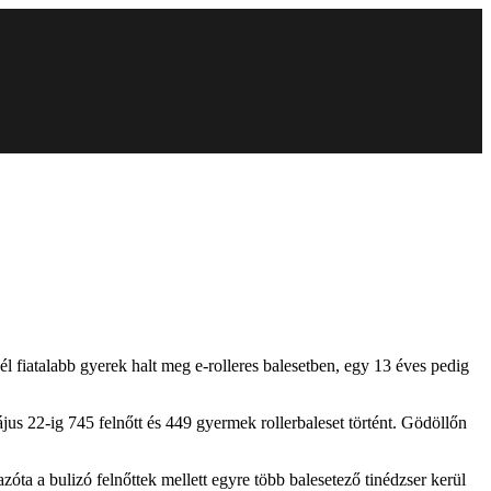
él fiatalabb gyerek halt meg e-rolleres balesetben, egy 13 éves pedig
us 22-ig 745 felnőtt és 449 gyermek rollerbaleset történt. Gödöllőn
zóta a bulizó felnőttek mellett egyre több balesetező tinédzser kerül