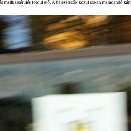
 és mellkassérülés fordul elő. A balesetezők közül sokan maradandó kár