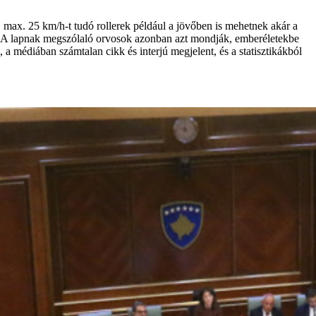
 max. 25 km/h-t tudó rollerek például a jövőben is mehetnek akár a
meg. A lapnak megszólaló orvosok azonban azt mondják, emberéletekbe
a médiában számtalan cikk és interjú megjelent, és a statisztikákból