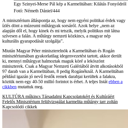
Egy Szinyei-Merse Pál kép a Karmelitában: Kilátás Fonyódról
Fotó
:
Németh Dániel/444
A minisztérium álláspontja az, hogy nem egyéni politikai érdek vagy
ízlés dönt a múzeumi műtárgyak sorsáról. Azok helye „nem az
alapján dől el, hogy kinek és mi tetszik, melyik politikus mit látna
szívesen a falán. A műtárgy nemzeti közkincs, a magyar nép
kulturális gyarapodását szolgálja”.
Miután Magyar Péter miniszterelnök a Karmelitában és Rogán
minisztériumában gyakorlatilag idegenvezetést tartott, akkor derült
ki, mennyi műtárgyat halmoztak maguk köré a leköszönt
miniszterek. Csak a Magyar Nemzeti Galériából átvitt alkotásokból
97 darab van a Karmelitában, 8 pedig Rogánéknál. A Karmelitában
például igazán jó nevű festők remek darabjai kerültek a falakra,
köztük nem egy 40-50 millió forintot is érhet. A teljes listát
ebben a
cikkben
mutattuk meg.
KULTÚRA
műkincs
Társadalmi Kapcsolatokért és Kultúráért
Felelős Minisztérium
felülvizsgálat
karmelita
műtárgy
tarr zoltán
Kapcsolódó cikkek