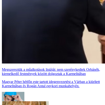
Megszereztük a műalkotások listáját: nem szerénykedtek Orbánék,
kiemelkedő festmények között dolgoztak a Karmelitában
Magyar Péter hétfőn este tartott idegenvezetést a Várban a kiürített
Karmelitában és Rogán Antal egykori munkahelyén.