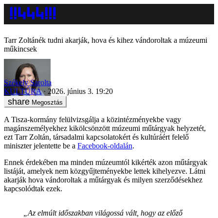
Tarr Zoltánék tudni akarják, hova és kihez vándoroltak a múzeumi
műkincsek
Székely Sarolta
KULTÚRA
2026. június 3. 19:20
Megosztás
A Tisza-kormány felülvizsgálja a közintézményekbe vagy
magánszemélyekhez kikölcsönzött múzeumi műtárgyak helyzetét,
ezt Tarr Zoltán, társadalmi kapcsolatokért és kultúráért felelő
miniszter jelentette be a
Facebook-oldalán
.
Ennek érdekében ma minden múzeumtól kikérték azon műtárgyak
listáját, amelyek nem közgyűjteményekbe lettek kihelyezve. Látni
akarják hova vándoroltak a műtárgyak és milyen szerződésekhez
kapcsolódtak ezek.
„Az elmúlt időszakban világossá vált, hogy az előző