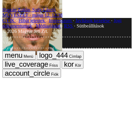
Haszán Zoltán
,
Szily László
MŰVÉSZET
május 12. 12:38
GYIK
Hibát jelentek
Impresszum
Javítások kezelése
Jogi
dokumentumok
Médiaajánlat
RSS
Sütibeállítások
©
2026
Magyar Jeti Zrt.
Vége
Menü
Címlap
Friss
Kör
Fiók