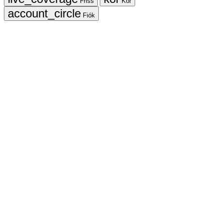
Friss
Kör
Fiók