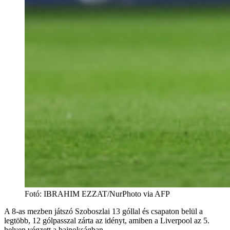
Fotó
:
IBRAHIM EZZAT/NurPhoto via AFP
A 8-as mezben játszó Szoboszlai 13 góllal és csapaton belül a
legtöbb, 12 gólpasszal zárta az idényt, amiben a Liverpool az 5.
helyen végzett a bajnokságban.