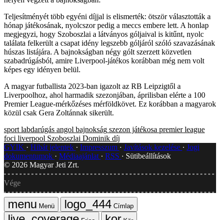
Teljesítményét több egyéni díjjal is elismerték: ötször választották a
hónap játékosának, nyolcszor pedig a meccs embere lett. A honlap
megjegyzi, hogy Szoboszlai a látványos góljaival is kitűnt, nyolc
találata felkerült a csapat idény legszebb góljáról szóló szavazásának
húszas listájára. A bajnokságban négy gólt szerzett közvetlen
szabadrúgásból, amire Liverpool-játékos korábban még nem volt
képes egy idényen belül.
A magyar futballista 2023-ban igazolt az RB Leipzigtől a
Liverpoolhoz, ahol harmadik szezonjában, áprilisban elérte a 100
Premier League-mérkőzéses mérföldkövet. Ez korábban a magyarok
közül csak Gera Zoltánnak sikerült.
sport
labdarúgás
angol bajnokság
szezon játékosa
premier league
foci
liverpool
Szoboszlai Dominik
díj
GYIK
Hibát jelentek
Impresszum
Javítások kezelése
Jogi
dokumentumok
Médiaajánlat
RSS
Sütibeállítások
©
2026
Magyar Jeti Zrt.
Vége
Menü
Címlap