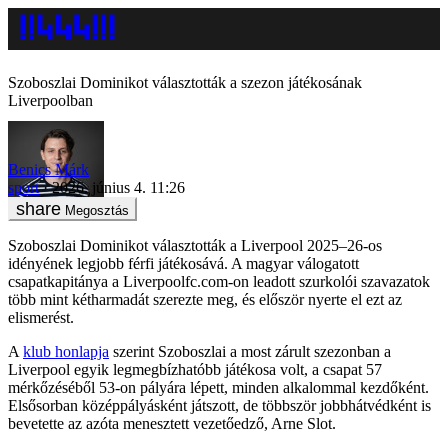
Szoboszlai Dominikot választották a szezon játékosának
Liverpoolban
Benics Márk
sport
2026. június 4. 11:26
Megosztás
Szoboszlai Dominikot választották a Liverpool 2025–26-os
idényének legjobb férfi játékosává. A magyar válogatott
csapatkapitánya a Liverpoolfc.com-on leadott szurkolói szavazatok
több mint kétharmadát szerezte meg, és először nyerte el ezt az
elismerést.
A
klub honlapja
szerint Szoboszlai a most zárult szezonban a
Liverpool egyik legmegbízhatóbb játékosa volt, a csapat 57
mérkőzéséből 53-on pályára lépett, minden alkalommal kezdőként.
Elsősorban középpályásként játszott, de többször jobbhátvédként is
bevetette az azóta menesztett vezetőedző, Arne Slot.