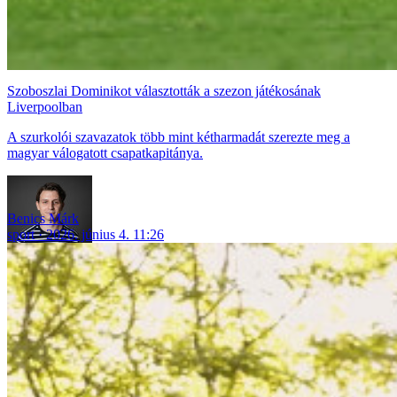
Szoboszlai Dominikot választották a szezon játékosának
Liverpoolban
A szurkolói szavazatok több mint kétharmadát szerezte meg a
magyar válogatott csapatkapitánya.
Benics Márk
sport
2026. június 4. 11:26