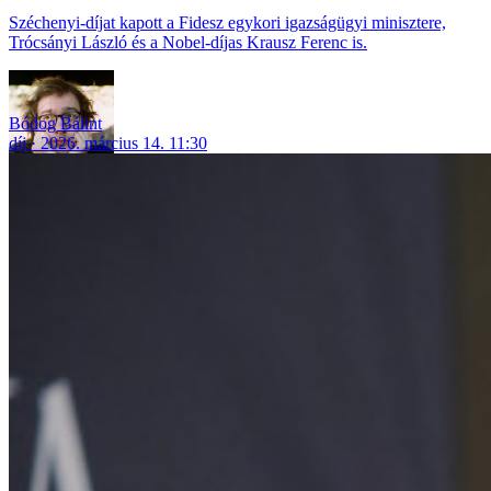
Széchenyi-díjat kapott a Fidesz egykori igazságügyi minisztere,
Trócsányi László és a Nobel-díjas Krausz Ferenc is.
Bódog Bálint
díj
2026. március 14. 11:30