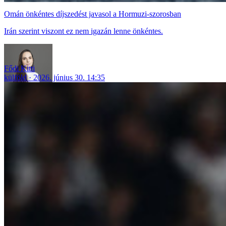
Omán önkéntes díjszedést javasol a Hormuzi-szorosban
Irán szerint viszont ez nem igazán lenne önkéntes.
Fődi Kitti
külföld
2026. június 30. 14:35