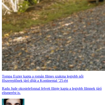
Tompa Eszter kapta a román filmes szakma legjobb női
főszereplőnek járó díját a Kontinental ’25-ért
Radu Jude okostelefonnal felvett filmje kapta a legjobb filmnek járó
elismerést is.