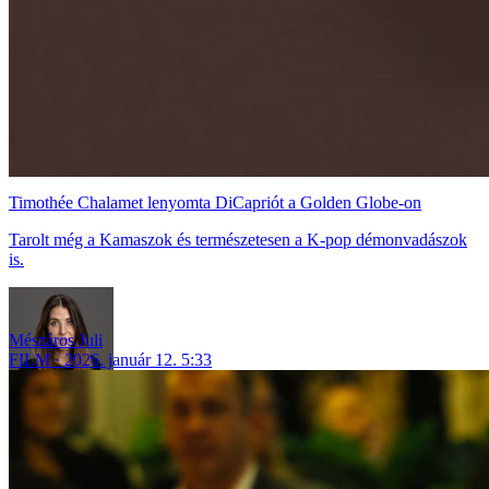
Timothée Chalamet lenyomta DiCapriót a Golden Globe-on
Tarolt még a Kamaszok és természetesen a K-pop démonvadászok
is.
Mészáros Juli
FILM
2026. január 12. 5:33