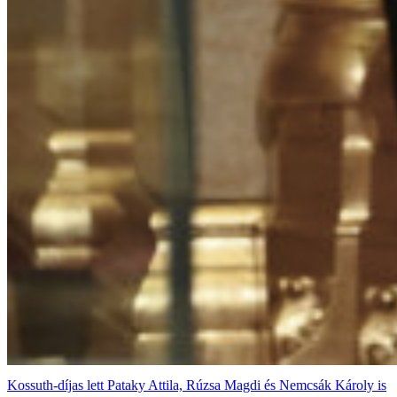
Kossuth-díjas lett Pataky Attila, Rúzsa Magdi és Nemcsák Károly is