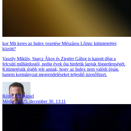
Mit keres az Index vezetése Mészáros Lőrinc kitüntetettjei
között?
Vaszily Miklós, Starcz Ákos és Ziegler Gábor is kapott díjat a
felcsúti milliárdostól, pedig évek óta hirdetik lapjuk függetlenségét.
Kitüntetésük újabb jele annak, hogy az Index nem valódi újság,
hanem kormányzat megrendeléseket teljesítő üzenőfüzet.
Rényi Pál Dániel
Média
2025. december 30. 13:11