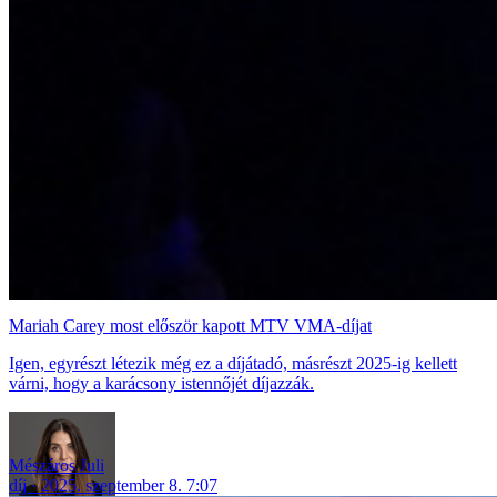
Mariah Carey most először kapott MTV VMA-díjat
Igen, egyrészt létezik még ez a díjátadó, másrészt 2025-ig kellett
várni, hogy a karácsony istennőjét díjazzák.
Mészáros Juli
díj
2025. szeptember 8. 7:07