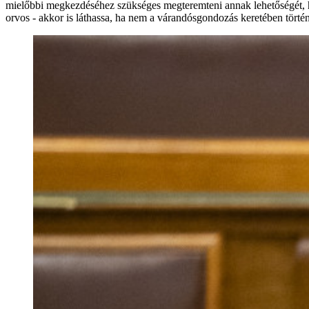
mielőbbi megkezdéséhez szükséges megteremteni annak lehetőségét, ho
orvos - akkor is láthassa, ha nem a várandósgondozás keretében történt 