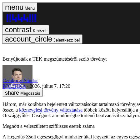
Menü
Kinézet
Jelentkezz be!
Benyújtották a TEK megszüntetéséről szóló törvényt
Czinkóczi Sándor
POLITIKA
2026. július 7. 17:20
Megosztás
Három, már korábban bejelentett változtatásokat tartalmazó törvényj
össze, a
köznevelési törvény változtatása
többek között helyreállítja a
Országgyűlési Őrségnek a rendőrségbe történő beolvadását szabályoz
Megnőtt a veleszületett szifiliszes esetek száma
A Hegedűs Zsolt egészségügyi miniszter által jegyzett, az egyes egés