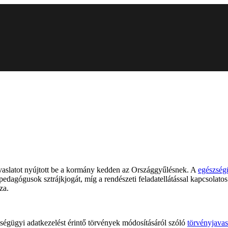
avaslatot nyújtott be a kormány kedden az Országgyűlésnek. A
egészség
 pedagógusok sztrájkjogát, míg a rendészeti feladatellátással kapcsolato
za.
zségügyi adatkezelést érintő törvények módosításáról szóló
törvényjavas