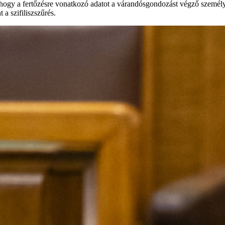
gy a fertőzésre vonatkozó adatot a várandósgondozást végző személy v
a szifiliszszűrés.