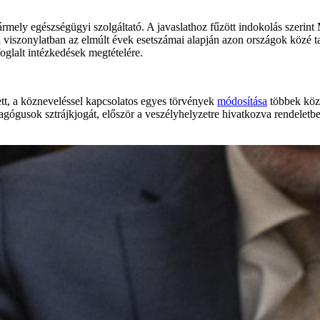
ely egészségügyi szolgáltató. A javaslathoz fűzött indokolás szerint 
viszonylatban az elmúlt évek esetszámai alapján azon országok közé tart
oglalt intézkedések megtételére.
tt, a közneveléssel kapcsolatos egyes törvények
módosítása
többek közö
gusok sztrájkjogát, először a veszélyhelyzetre hivatkozva rendeletben,