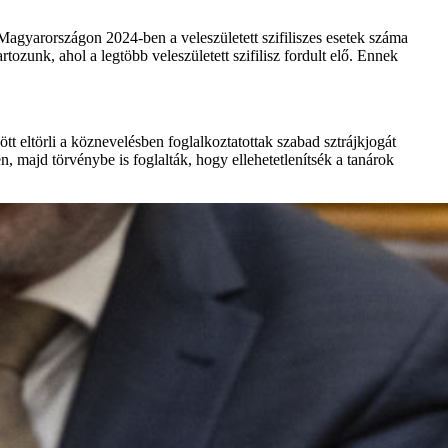
Magyarországon 2024-ben a veleszületett szifiliszes esetek száma
ozunk, ahol a legtöbb veleszületett szifilisz fordult elő. Ennek
tt eltörli a köznevelésben foglalkoztatottak szabad sztrájkjogát
 majd törvénybe is foglalták, hogy ellehetetlenítsék a tanárok