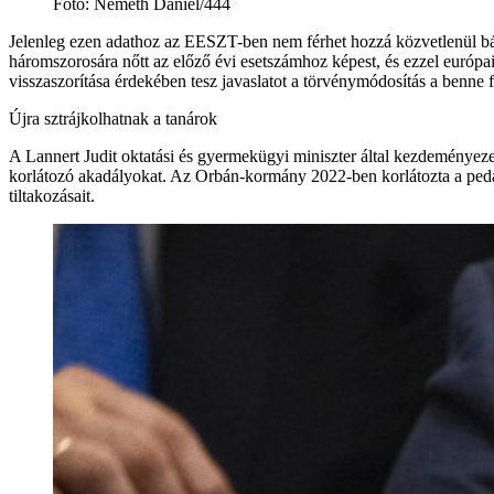
Fotó
:
Németh Dániel/444
Jelenleg ezen adathoz az EESZT-ben nem férhet hozzá közvetlenül bárm
háromszorosára nőtt az előző évi esetszámhoz képest, és ezzel európai 
visszaszorítása érdekében tesz javaslatot a törvénymódosítás a benne f
Újra sztrájkolhatnak a tanárok
A Lannert Judit oktatási és gyermekügyi miniszter által kezdeményeze
korlátozó akadályokat. Az Orbán-kormány 2022-ben korlátozta a pedagó
tiltakozásait.