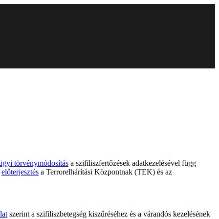
ügyi törvénymódosítás
a szifiliszfertőzések adatkezelésével függ
s
előterjesztés
a Terrorelhárítási Központnak (TEK) és az
lat
szerint a szifiliszbetegség kiszűréséhez és a várandós kezelésének