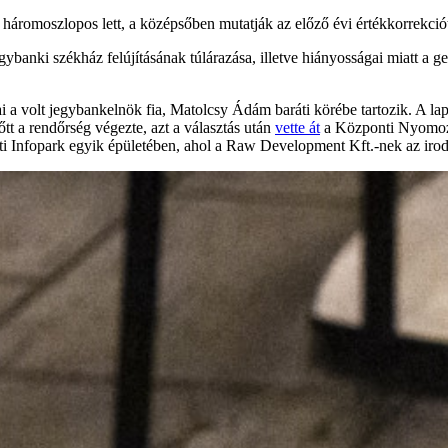
 háromoszlopos lett, a középsőben mutatják az előző évi értékkorrekció
banki székház felújításának túlárazása, illetve hiányosságai miatt a gene
i a volt jegybankelnök fia, Matolcsy Ádám baráti körébe tartozik. A 
tt a rendőrség végezte, azt a választás után
vette át
a Központi Nyomozó
ti Infopark egyik épületében, ahol a Raw Development Kft.-nek az irodáj