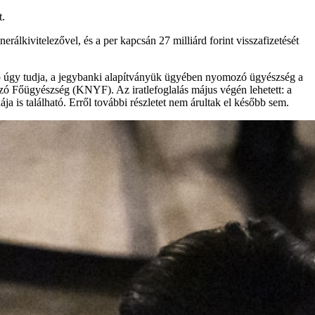
t.
rálkivitelezővel, és a per kapcsán 27 milliárd forint visszafizetését
lap úgy tudja, a jegybanki alapítványük ügyében nyomozó ügyészség a
 Főügyészség (KNYF). Az iratlefoglalás május végén lehetett: a
a is található. Erről további részletet nem árultak el később sem.