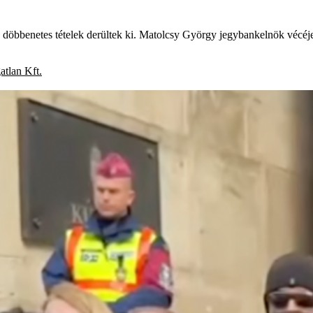
n döbbenetes tételek derültek ki. Matolcsy György jegybankelnök vécéje p
tlan Kft.