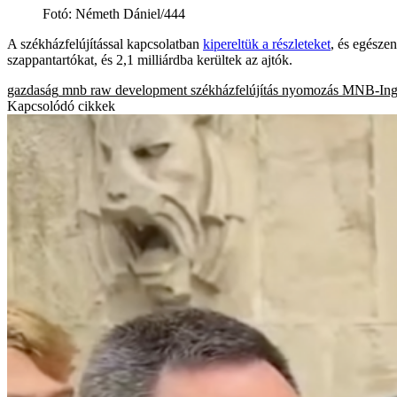
Fotó
:
Németh Dániel/444
A székházfelújítással kapcsolatban
kipereltük a részleteket
, és egésze
szappantartókat, és 2,1 milliárdba kerültek az ajtók.
gazdaság
mnb
raw development
székházfelújítás
nyomozás
MNB-Inga
Kapcsolódó cikkek