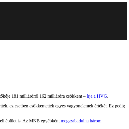
őkéje 181 milliárdról 162 milliárdra csökkent –
írja a HVG
.
tették, ez esetben csökkentették egyes vagyonelemek értékét. Ez pedig
rbeli épület is. Az MNB egyébként
megszabadulna három