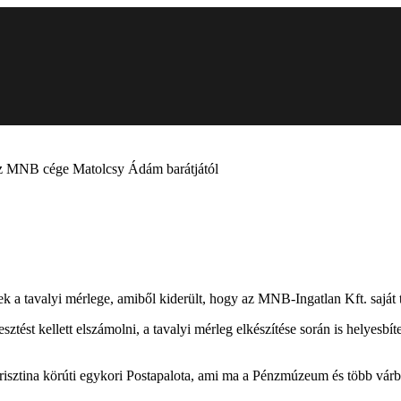
za az MNB cége Matolcsy Ádám barátjától
 a tavalyi mérlege, amiből kiderült, hogy az MNB-Ingatlan Kft. saját t
ztést kellett elszámolni, a tavalyi mérleg elkészítése során is helyesbí
Krisztina körúti egykori Postapalota, ami ma a Pénzmúzeum és több vá