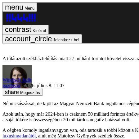
Menü
Kinézet
Jelentkezz be!
A túlárazott székházfelújítás miatt 27 milliárd forintot követel viss
Windisch Judit
gazdaság
2026. július 8. 11:07
Megosztás
Némi csúszással, de kijött az Magyar Nemzeti Bank ingatlanos cégének
Azok után, hogy már 2024-ben is csaknem 50 milliárd forintos értékves
a saját tőkére is összességében 20 milliárdos negatív hatással volt.
A cégben komoly ingatlanvagyon van, oda tartozik a többi között a 
luxusingatlanától
, amit még Matolcsy Györgyék szedtek össze.