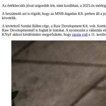
Az értékbecslés jóval szigorúbb lett, mint korábban, a 2025-ös mérleg
A beszámoló azt is rögzíti, hogy az MNB-Ingatlan Kft. perben áll a jegy
követelik.
A kivitelező Somlai Bálint cége, a Raw Development Kft. volt. Somla
Raw Developmentnél is foglalt le iratokat. A nyomozást a választás elő
KNyF akkori kérdésünkre megerősítette, hogy
razzia volt
a 11. kerüle