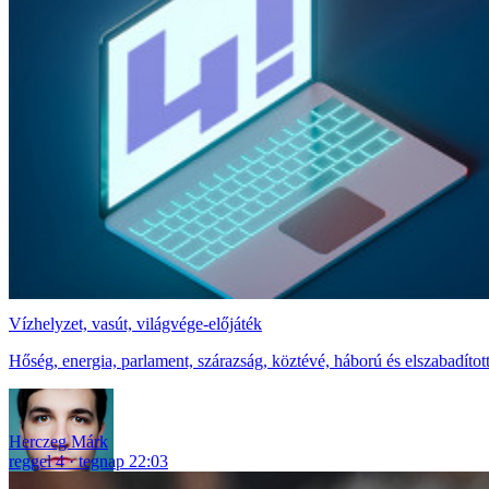
Vízhelyzet, vasút, világvége-előjáték
Hőség, energia, parlament, szárazság, köztévé, háború és elszabadítot
Herczeg Márk
reggel 4
tegnap 22:03