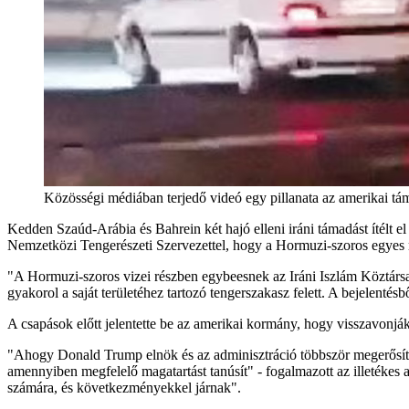
Közösségi médiában terjedő videó egy pillanata az amerikai tá
Kedden Szaúd-Arábia és Bahrein két hajó elleni iráni támadást ítélt el
Nemzetközi Tengerészeti Szervezettel, hogy a Hormuzi-szoros egyes rés
"A Hormuzi-szoros vizei részben egybeesnek az Iráni Iszlám Köztársa
gyakorol a saját területéhez tartozó tengerszakasz felett. A bejelenté
A csapások előtt jelentette be az amerikai kormány, hogy visszavonjá
"Ahogy Donald Trump elnök és az adminisztráció többször megerősített
amennyiben megfelelő magatartást tanúsít" - fogalmazott az illetékes
számára, és következményekkel járnak".