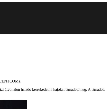
ga (CENTCOM).
i vízi útvonalon haladó kereskedelmi hajókat támadott meg. A támadott