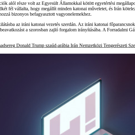
iók alól része volt az Egyesült Államokkal kötött egyetértési megálla
 fél vállalta, hogy megállít minden katonai műveletet, és Irán kötelez
t hozzá bizonyos befagyasztott vagyonelemekhez.
ilátásba az iráni katonai vezetés szerdán. Az iráni katonai főparancsno
 beavatkozást a szorosban zajló forgalom irányításába. A Forradalmi Gá
hadsereg
Donald Trump
szaúd-arábia
Irán
Nemzetközi Tengerészeti Sze