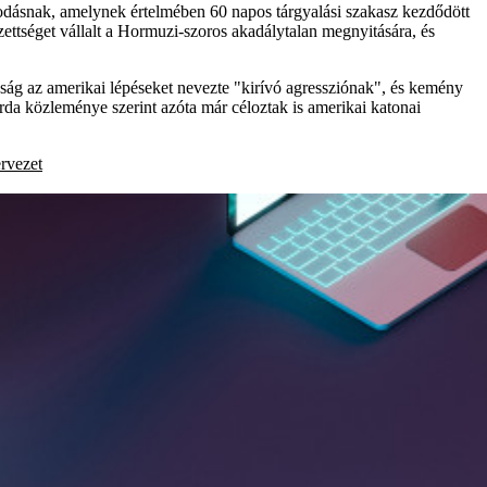
podásnak, amelynek értelmében 60 napos tárgyalási szakasz kezdődött
ettséget vállalt a Hormuzi-szoros akadálytalan megnyitására, és
kság az amerikai lépéseket nevezte "kirívó agressziónak", és kemény
rda közleménye szerint azóta már céloztak is amerikai katonai
rvezet