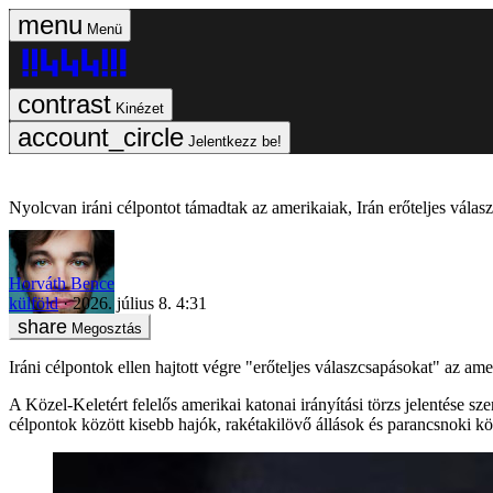
Menü
Kinézet
Jelentkezz be!
Nyolcvan iráni célpontot támadtak az amerikaiak, Irán erőteljes válas
Horváth Bence
külföld
2026. július 8. 4:31
Megosztás
Iráni célpontok ellen hajtott végre "erőteljes válaszcsapásokat" a
A Közel-Keletért felelős amerikai katonai irányítási törzs jelentése 
célpontok között kisebb hajók, rakétakilövő állások és parancsnoki köz