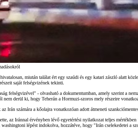
madásokról
 hivatalosan, miután találat ért egy szaúdi és egy katari zászló alatt k
zeit saját felségvizének tekinti.
ság felségvizével" - olvasható a dokumentumban, amely szerint a nemze
sből nem derül ki, hogy Teherán a Hormuzi-szoros mely részeire vonatkoz
k az Irán számára a kőolajra vonatkozóan adott átmeneti szankciómentes
e, az Iránnal érvényben lévő egyetértési nyilatkozat teljes mértékben t
 a washingtoni lépést indokolva, hozzátéve, hogy "Irán cselekedetei a 