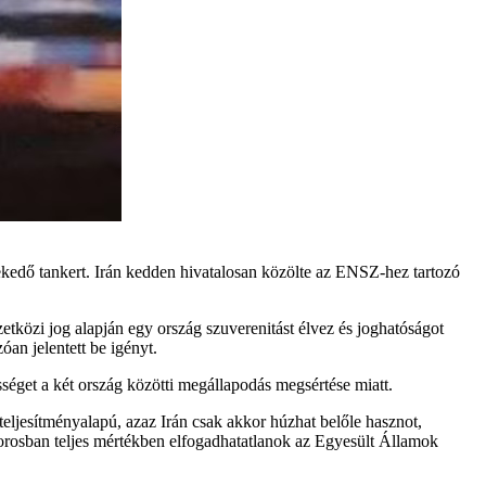
özlekedő tankert. Irán kedden hivatalosan közölte az ENSZ-hez tartozó
tközi jog alapján egy ország szuverenitást élvez és joghatóságot
óan jelentett be igényt.
séget a két ország közötti megállapodás megsértése miatt.
eljesítményalapú, azaz Irán csak akkor húzhat belőle hasznot,
szorosban teljes mértékben elfogadhatatlanok az Egyesült Államok