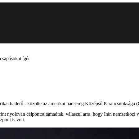
zcsapásokat ígér
z amerikai haderő - közölte az amerikai hadsereg Középső Parancsnoksá
szerint nyolcvan célpontot támadtak, válaszul arra, hogy Irán nemzetköz
pont is volt.