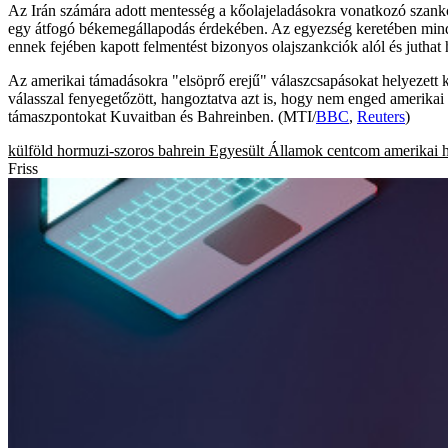
Az Irán számára adott mentesség a kőolajeladásokra vonatkozó szankc
egy átfogó békemegállapodás érdekében. Az egyezség keretében mindkét
ennek fejében kapott felmentést bizonyos olajszankciók alól és jutha
Az amerikai támadásokra "elsöprő erejű" válaszcsapásokat helyezett k
válasszal fenyegetőzött, hangoztatva azt is, hogy nem enged amerikai
támaszpontokat Kuvaitban és Bahreinben. (MTI/
BBC
,
Reuters
)
külföld
hormuzi-szoros
bahrein
Egyesült Államok
centcom
amerikai 
Friss