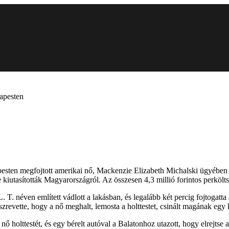
dapesten
pesten megfojtott amerikai nő, Mackenzie Elizabeth Michalski ügyében
 kiutasították Magyarországról. Az összesen 4,3 millió forintos perkölt
 T. néven említett vádlott a lakásban, és legalább két percig fojtogatta 
észrevette, hogy a nő meghalt, lemosta a holttestet, csinált magának egy 
nő holttestét, és egy bérelt autóval a Balatonhoz utazott, hogy elrejtse