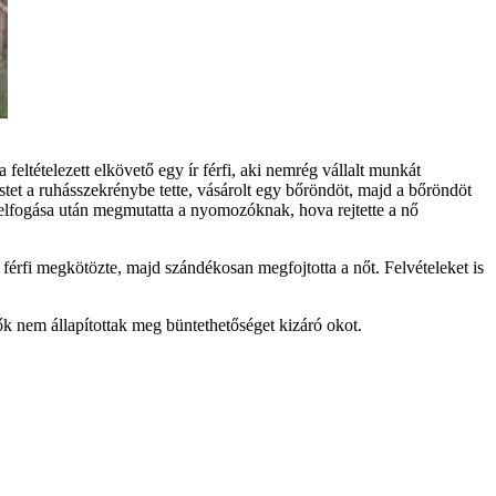
feltételezett elkövető egy ír férfi, aki nemrég vállalt munkát
stet a ruhásszekrénybe tette, vásárolt egy bőröndöt, majd a bőröndöt
Az elfogása után megmutatta a nyomozóknak, hova rejtette a nő
 férfi megkötözte, majd szándékosan megfojtotta a nőt. Felvételeket is
tők nem állapítottak meg büntethetőséget kizáró okot.