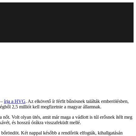
 –
írja a HVG
. Az elkövető ír férfit bűnösnek találták emberölésben,
ségből 2,5 milliót kell megfizetnie a magyar államnak.
a nőt. Volt olyan ütés, amit már maga a vádlott is túl erősnek ítélt meg
kávét, és hosszú órákra visszafeküdt mellé.
 a bőröndöt. Két nappal később a rendőrök elfogták, kihallgatásán