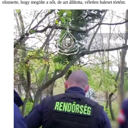
elismerte, hogy megölte a nőt, de azt állította, véletlen baleset történt.