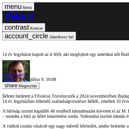
Menü
Kinézet
Jelentkezz be!
14 év fegyházat kapott az ír férfi, aki megfojtott egy amerikai nőt Bu
Gazda Albert
belföld
2026. július 9. 10:08
Megosztás
Ítéletet hirdetett a Fővárosi Törvényszék a 2024 novemberében Buda
14 év fegyházban töltendő szabadságvesztésre ítélték, emellett 10 évre
A bíróság szerint legalább 40 rendbeli bántalmazást követett el az M. L.
– mondta a bíró az ítélet ismertetése során. Vallomása szerint miután 
A vádlott ezután vásárolt egy nagy méretű bőröndöt, amibe beletette a 