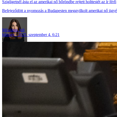
Szigligetnél ásta el az amerikai nő bőröndbe rejtett holttestét az ír férfi
Befejeződött a nyomozás a Budapesten meggyilkolt amerikai nő ügyé
Mészáros Juli
bűnügy
2025. szeptember 4. 6:21
Friss