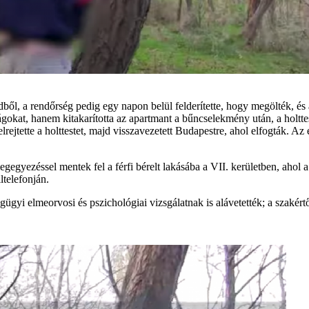
ől, a rendőrség pedig egy napon belül felderítette, hogy megölték, és a 
ágokat, hanem kitakarította az apartmant a bűncselekmény után, a holtte
 elrejtette a holttestet, majd visszavezetett Budapestre, ahol elfogták. 
gegyezéssel mentek fel a férfi bérelt lakásába a VII. kerületben, ahol a
ltelefonján.
ságügyi elmeorvosi és pszichológiai vizsgálatnak is alávetették; a szakér