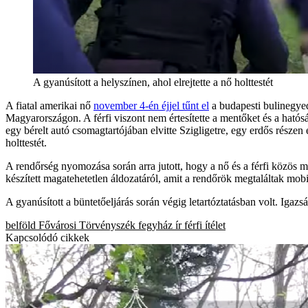
A gyanúsított a helyszínen, ahol elrejtette a nő holttestét
A fiatal amerikai nő
november 4-én éjjel tűnt el
a budapesti bulinegyedb
Magyarországon. A férfi viszont nem értesítette a mentőket és a hatós
egy bérelt autó csomagtartójában elvitte Szigligetre, egy erdős részen
holttestét.
A rendőrség nyomozása során arra jutott, hogy a nő és a férfi közös me
készített magatehetetlen áldozatáról, amit a rendőrök megtaláltak mobi
A gyanúsított a büntetőeljárás során végig letartóztatásban volt. Igaz
belföld
Fővárosi Törvényszék
fegyház
ír férfi
ítélet
Kapcsolódó cikkek