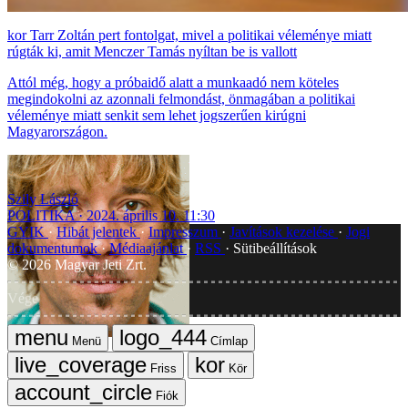
Tarr Zoltán pert fontolgat, mivel a politikai véleménye miatt
rúgták ki, amit Menczer Tamás nyíltan be is vallott
Attól még, hogy a próbaidő alatt a munkaadó nem köteles
megindokolni az azonnali felmondást, önmagában a politikai
véleménye miatt senkit sem lehet jogszerűen kirúgni
Magyarországon.
Szily László
POLITIKA
2024. április 10. 11:30
GYIK
Hibát jelentek
Impresszum
Javítások kezelése
Jogi
dokumentumok
Médiaajánlat
RSS
Sütibeállítások
©
2026
Magyar Jeti Zrt.
Vége
Menü
Címlap
Friss
Kör
Fiók