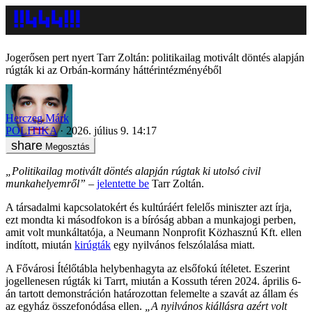
Jogerősen pert nyert Tarr Zoltán: politikailag motivált döntés alapján
rúgták ki az Orbán-kormány háttérintézményéből
Herczeg Márk
POLITIKA
2026. július 9. 14:17
Megosztás
„Politikailag motivált döntés alapján rúgtak ki utolsó civil
munkahelyemről”
–
jelentette be
Tarr Zoltán.
A társadalmi kapcsolatokért és kultúráért felelős miniszter azt írja,
ezt mondta ki másodfokon is a bíróság abban a munkajogi perben,
amit volt munkáltatója, a Neumann Nonprofit Közhasznú Kft. ellen
indított, miután
kirúgták
egy nyilvános felszólalása miatt.
A Fővárosi Ítélőtábla helybenhagyta az elsőfokú ítéletet. Eszerint
jogellenesen rúgták ki Tarrt, miután a Kossuth téren 2024. április 6-
án tartott demonstráción határozottan felemelte a szavát az állam és
az egyház összefonódása ellen.
„A nyilvános kiállásra azért volt