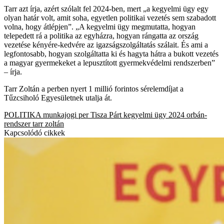
Tarr azt írja, azért szólalt fel 2024-ben, mert „a kegyelmi ügy egy
olyan határ volt, amit soha, egyetlen politikai vezetés sem szabadott
volna, hogy átlépjen”. „A kegyelmi ügy megmutatta, hogyan
telepedett rá a politika az egyházra, hogyan rángatta az ország
vezetése kényére-kedvére az igazságszolgáltatás szálait. És ami a
legfontosabb, hogyan szolgáltatta ki és hagyta hátra a bukott vezetés
a magyar gyermekeket a lepusztított gyermekvédelmi rendszerben”
– írja.
Tarr Zoltán a perben nyert 1 millió forintos sérelemdíjat a
Tűzcsiholó Egyesületnek utalja át.
POLITIKA
munkajogi per
Tisza Párt
kegyelmi ügy
2024
orbán-
rendszer
tarr zoltán
Kapcsolódó cikkek