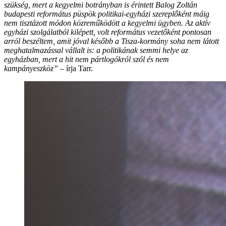
szükség, mert a kegyelmi botrányban is érintett Balog Zoltán
budapesti református püspök politikai-egyházi szereplőként máig
nem tisztázott módon közreműködött a kegyelmi ügyben. Az aktív
egyházi szolgálatból kilépett, volt református vezetőként pontosan
arról beszéltem, amit jóval később a Tisza-kormány soha nem látott
meghatalmazással vállalt is: a politikának semmi helye az
egyházban, mert a hit nem pártlogókról szól és nem
kampányeszköz”
– írja Tarr.