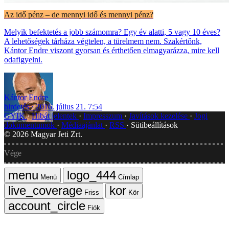
Az idő pénz – de mennyi idő és mennyi pénz?
Melyik befektetés a jobb számomra? Egy év alatti, 5 vagy 10 éves?
A lehetőségek tárháza végtelen, a türelmem nem. Szakértőnk,
Kántor Endre viszont gyorsan és érthetően elmagyarázza, mire kell
odafigyelni.
Kántor Endre
hirdetés
2016. július 21. 7:54
GYIK
Hibát jelentek
Impresszum
Javítások kezelése
Jogi
dokumentumok
Médiaajánlat
RSS
Sütibeállítások
©
2026
Magyar Jeti Zrt.
Vége
Menü
Címlap
Friss
Kör
Fiók