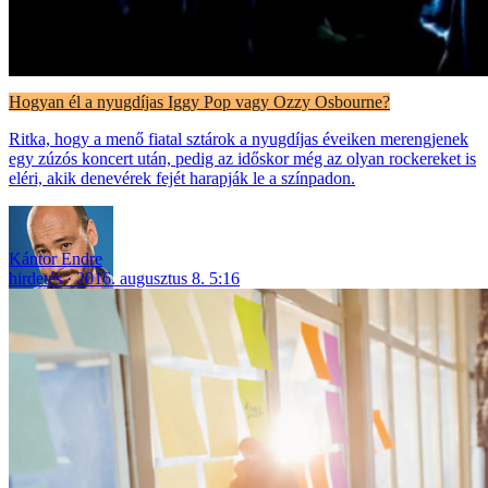
Hogyan él a nyugdíjas Iggy Pop vagy Ozzy Osbourne?
Ritka, hogy a menő fiatal sztárok a nyugdíjas éveiken merengjenek
egy zúzós koncert után, pedig az időskor még az olyan rockereket is
eléri, akik denevérek fejét harapják le a színpadon.
Kántor Endre
hirdetés
2016. augusztus 8. 5:16