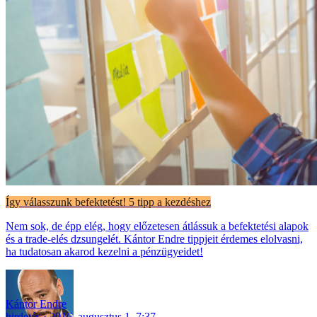
Így válasszunk befektetést! 5 tipp a kezdéshez
Nem sok, de épp elég, hogy előzetesen átlássuk a befektetési alapok
és a trade-elés dzsungelét. Kántor Endre tippjeit érdemes elolvasni,
ha tudatosan akarod kezelni a pénzügyeidet!
Kántor Endre
hirdetés
2016. augusztus 1. 7:37