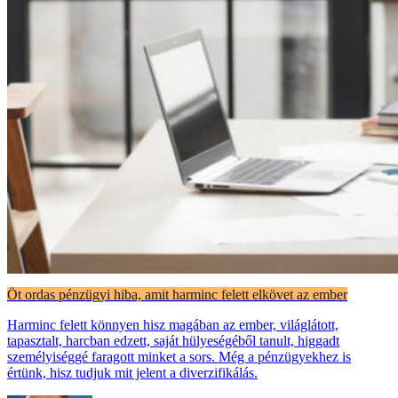
Öt ordas pénzügyi hiba, amit harminc felett elkövet az ember
Harminc felett könnyen hisz magában az ember, világlátott,
tapasztalt, harcban edzett, saját hülyeségéből tanult, higgadt
személyiséggé faragott minket a sors. Még a pénzügyekhez is
értünk, hisz tudjuk mit jelent a diverzifikálás.