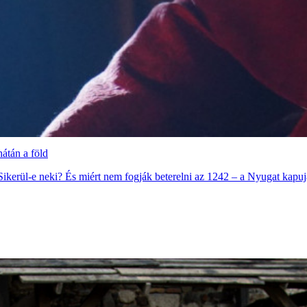
hátán a föld
 Sikerül-e neki? És miért nem fogják beterelni az 1242 – a Nyugat kapu