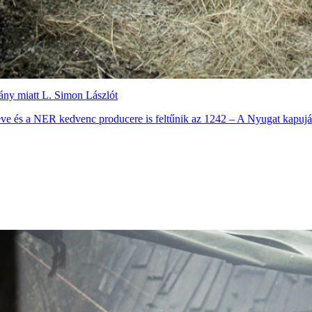
ány miatt L. Simon Lászlót
neve és a NER kedvenc producere is feltűnik az 1242 – A Nyugat kapujá