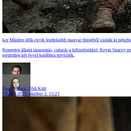
Minden idők egyik legdrágább magyar filmjéből vágták ki pénzhi
Rengeteg állami támogatás, csúszás a kifizetésekkel, Kevin Spacey 
eredetileg két évvel korábbra tervezték.
Benics Márk
,
Fődi Kitti
FILM
2025. október 2. 15:23