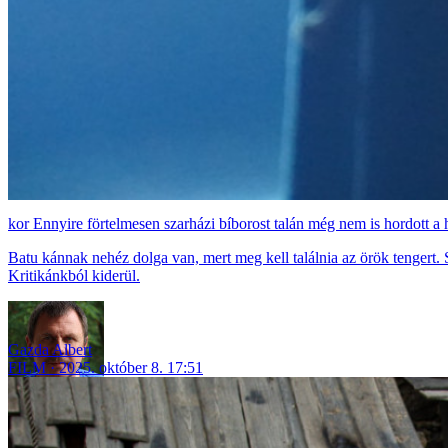
Ennyire förtelmesen szarházi bíborost talán még nem is hordott a 
Batu kánnak nehéz dolga van, mert meg kell találnia az örök tengert.
Kritikánkból kiderül.
Gazda Albert
FILM
2025. október 8. 17:51