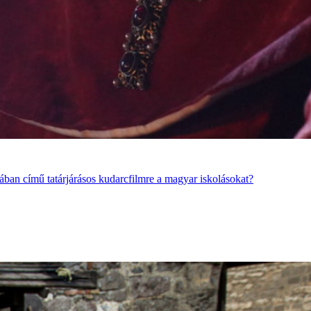
jában című tatárjárásos kudarcfilmre a magyar iskolásokat?