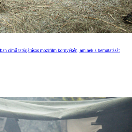
ban című tatárjárásos mozifilm környékén, aminek a bemutatását