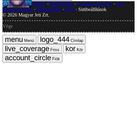
GYIK
Hibát jelentek
Impresszum
Javítások kezelése
Jogi
dokumentumok
Médiaajánlat
RSS
Sütibeállítások
©
2026
Magyar Jeti Zrt.
Vége
Menü
Címlap
Friss
Kör
Fiók