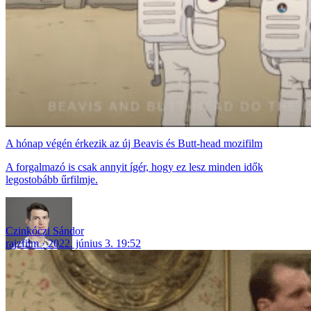
A hónap végén érkezik az új Beavis és Butt-head mozifilm
A forgalmazó is csak annyit ígér, hogy ez lesz minden idők
legostobább űrfilmje.
Czinkóczi Sándor
rajzfilm
2022. június 3. 19:52