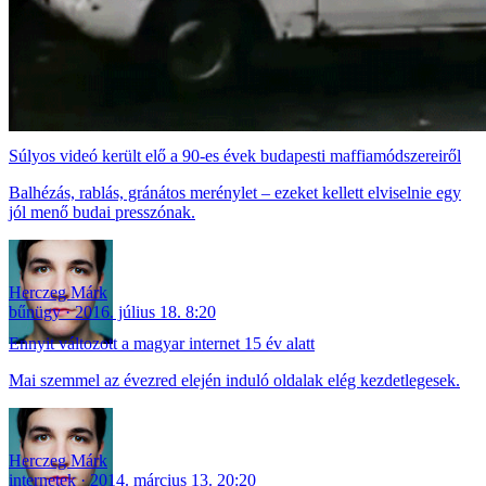
Súlyos videó került elő a 90-es évek budapesti maffiamódszereiről
Balhézás, rablás, gránátos merénylet – ezeket kellett elviselnie egy
jól menő budai presszónak.
Herczeg Márk
bűnügy
2016. július 18. 8:20
Ennyit változott a magyar internet 15 év alatt
Mai szemmel az évezred elején induló oldalak elég kezdetlegesek.
Herczeg Márk
internetek
2014. március 13. 20:20