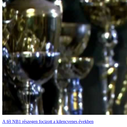
A fél NB1 részegen focizott a kilencvenes években