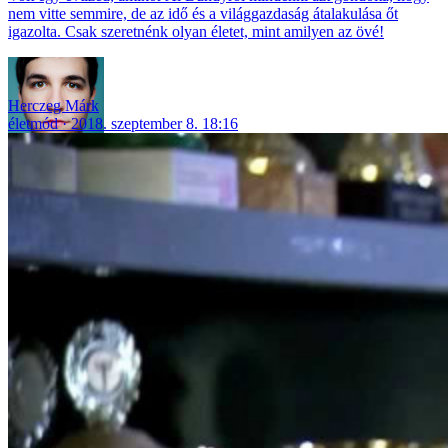
nem vitte semmire, de az idő és a világgazdaság átalakulása őt
igazolta. Csak szeretnénk olyan életet, mint amilyen az övé!
Herczeg Márk
életmód
2018. szeptember 8. 18:16