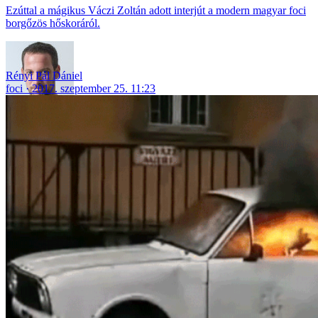
Ezúttal a mágikus Váczi Zoltán adott interjút a modern magyar foci
borgőzös hőskoráról.
Rényi Pál Dániel
foci
2017. szeptember 25. 11:23