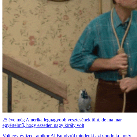
25 éve még Amerika legnagyobb vesztesének tűnt, de ma már
egyértelmű, hogy eszetlen nagy király volt
Volt egy évtized, amikor Al Bundyról mindenki azt gondolta, hogy