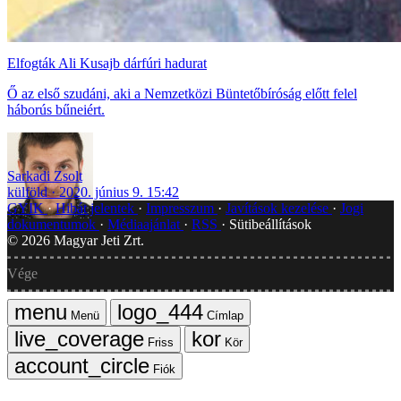
Elfogták Ali Kusajb dárfúri hadurat
Ő az első szudáni, aki a Nemzetközi Büntetőbíróság előtt felel
háborús bűneiért.
Sarkadi Zsolt
külföld
2020. június 9. 15:42
GYIK
Hibát jelentek
Impresszum
Javítások kezelése
Jogi
dokumentumok
Médiaajánlat
RSS
Sütibeállítások
©
2026
Magyar Jeti Zrt.
Vége
Menü
Címlap
Friss
Kör
Fiók