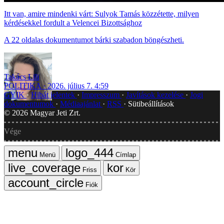
Itt van, amire mindenki várt: Sulyok Tamás közzétette, milyen
kérdésekkel fordult a Velencei Bizottsághoz
A 22 oldalas dokumentumot bárki szabadon böngészheti.
Takács Lili
POLITIKA
2026. július 7. 4:59
GYIK
Hibát jelentek
Impresszum
Javítások kezelése
Jogi
dokumentumok
Médiaajánlat
RSS
Sütibeállítások
©
2026
Magyar Jeti Zrt.
Vége
Menü
Címlap
Friss
Kör
Fiók