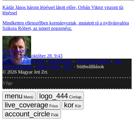
Kádár János három lépéssel látott előre, Orbán Viktor viszont tíz
lépéssel
Mindketten ellenszélben kormányoztak, mutatott rá a nyilvánvalóra
Szikora Róbert, az ismert popzenész.
Gazda Albert
belföld
2023. október 28. 9:43
GYIK
Hibát jelentek
Impresszum
Javítások kezelése
Jogi
dokumentumok
Médiaajánlat
RSS
Sütibeállítások
©
2026
Magyar Jeti Zrt.
Vége
Menü
Címlap
Friss
Kör
Fiók