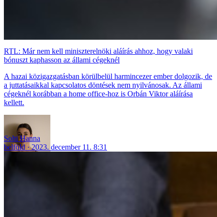
RTL: Már nem kell miniszterelnöki aláírás ahhoz, hogy valaki
bónuszt kaphasson az állami cégeknél
A hazai közigazgatásban körülbelül harmincezer ember dolgozik, de
a juttatásaikkal kapcsolatos döntések nem nyilvánosak. Az állami
cégeknél korábban a home office-hoz is Orbán Viktor aláírása
kellett.
Solti Hanna
belföld
2023. december 11. 8:31