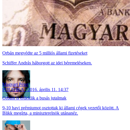
Orbán megvédte az 5 milliós állami fizetéseket
Schiffer András háborgott az idei béremeléseken.
Magyari Péter
POLITIKA
2016. április 11. 14:37
Orbánt is érdeklik a busás jutalmak
9-10 havi prémiumot osztottak ki állami cégek vezetői között. A
Blikk megírta, a miniszterelnök utánanéz.