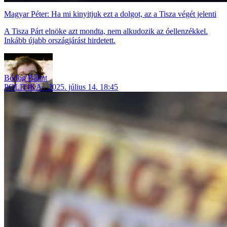
Magyar Péter: Ha mi kinyitjuk ezt a dolgot, az a Tisza végét jelenti
A Tisza Párt elnöke azt mondta, nem alkudozik az óellenzékkel.
Inkább újabb országjárást hirdetett.
Bódog Bálint
POLITIKA
2025. július 14. 18:45