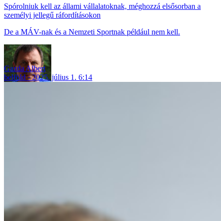
Spórolniuk kell az állami vállalatoknak, méghozzá elsősorban a
személyi jellegű ráfordításokon
De a MÁV-nak és a Nemzeti Sportnak például nem kell.
Gazda Albert
belföld
2025. július 1. 6:14