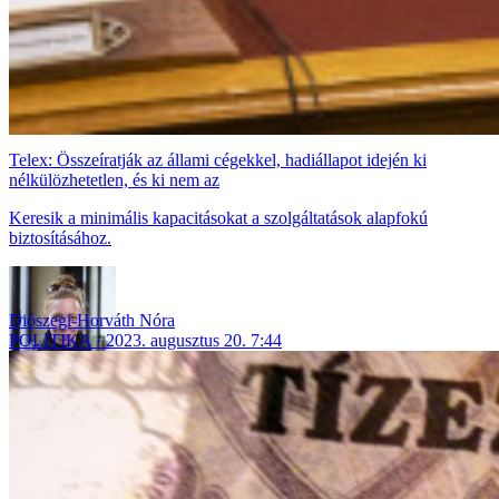
Telex: Összeíratják az állami cégekkel, hadiállapot idején ki
nélkülözhetetlen, és ki nem az
Keresik a minimális kapacitásokat a szolgáltatások alapfokú
biztosításához.
Diószegi-Horváth Nóra
POLITIKA
2023. augusztus 20. 7:44