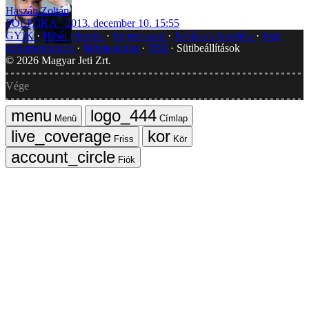
Haszán Zoltán
POLITIKA
2013. december 10. 15:55
GYIK
Hibát jelentek
Impresszum
Javítások kezelése
Jogi
dokumentumok
Médiaajánlat
RSS
Sütibeállítások
©
2026
Magyar Jeti Zrt.
Vége
Menü
Címlap
Friss
Kör
Fiók