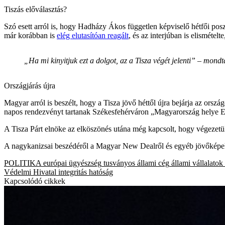
Tiszás előválasztás?
Szó esett arról is, hogy Hadházy Ákos független képviselő hétfői pos
már korábban is
elég elutasítóan reagált
, és az interjúban is elismétel
„Ha mi kinyitjuk ezt a dolgot, az a Tisza végét jelenti” – mondt
Országjárás újra
Magyar arról is beszélt, hogy a Tisza jövő héttől újra bejárja az ország
napos rendezvényt tartanak Székesfehérváron „Magyarország helye Eu
A Tisza Párt elnöke az elköszönés utána még kapcsolt, hogy végezetü
A nagykanizsai beszédéről a Magyar New Dealről és egyéb jövőkép
POLITIKA
európai ügyészség
tusványos
állami cég
állami vállalatok
Védelmi Hivatal
integritás hatóság
Kapcsolódó cikkek