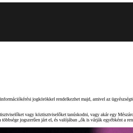
 információkérési jogkörökkel rendelkezhet majd, amivel az ügyészségtő
tisztviselőket vagy köztisztviselőket tanúskodni, vagy akár egy Mész
többsége jogszerűen járt el, és valójában „ők is várják egyébként a ren