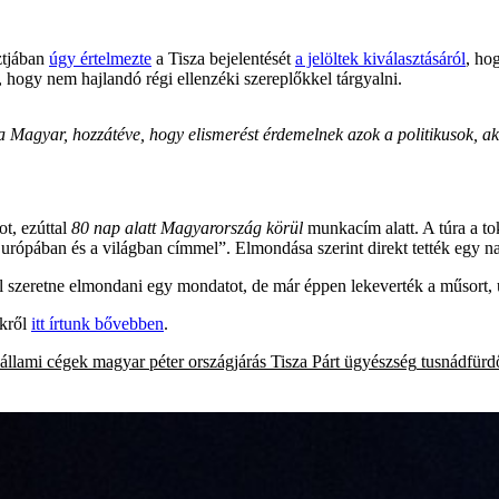
ztjában
úgy értelmezte
a Tisza bejelentését
a jelöltek kiválasztásáról
, ho
te, hogy nem hajlandó régi ellenzéki szereplőkkel tárgyalni.
a Magyar, hozzátéve, hogy elismerést érdemelnek azok a politikusok, aki
ot, ezúttal
80 nap alatt Magyarország körül
munkacím alatt. A túra a t
rópában és a világban címmel”. Elmondása szerint direkt tették egy n
l szeretne elmondani egy mondatot, de már éppen lekeverték a műsort,
ekről
itt írtunk bővebben
.
állami cégek
magyar péter
országjárás
Tisza Párt
ügyészség
tusnádfürd