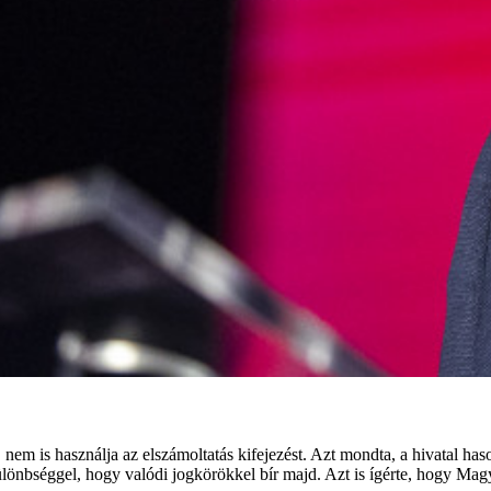
 nem is használja az elszámoltatás kifejezést. Azt mondta, a hivatal ha
 különbséggel, hogy valódi jogkörökkel bír majd. Azt is ígérte, hogy M