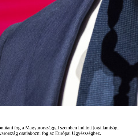
sonlítani fog a Magyarországgal szemben indított jogállamisági
agyarország csatlakozni fog az Európai Ügyészséghez.