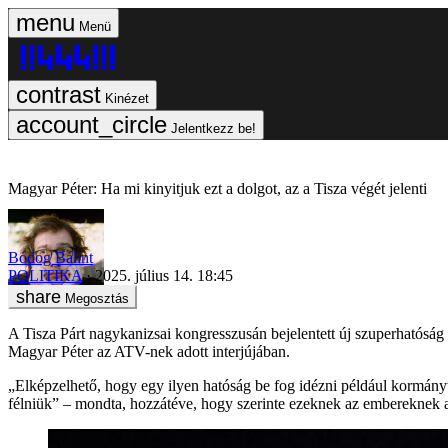
Menü
Kinézet
Jelentkezz be!
Magyar Péter: Ha mi kinyitjuk ezt a dolgot, az a Tisza végét jelenti
Bódog Bálint
POLITIKA
2025. július 14. 18:45
Megosztás
A Tisza Párt nagykanizsai kongresszusán bejelentett új szuperhatóság
Magyar Péter az ATV-nek adott interjújában.
„Elképzelhető, hogy egy ilyen hatóság be fog idézni például kormány
félniük” – mondta, hozzátéve, hogy szerinte ezeknek az embereknek a 