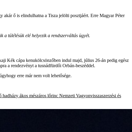
gy akár ő is elindulhatna a Tisza jelölti posztjáért. Erre Magyar Péter
k a túlélésük elé helyezik a rendszerváltás ügyét.
okaji Kék cápa kenukölcsönzőben indul majd, július 26-án pedig egész
apra a rendezvényt a tusnádfürdői Orbán-beszéddel.
 úgyhogy erre már nem volt lehetősége.
ő
hadházy ákos
mészáros lőrinc
Nemzeti Vagyonvisszaszerzési és