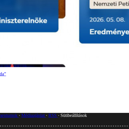
nda”
umentumok
Médiaajánlat
RSS
Sütibeállítások