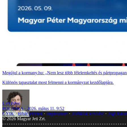
Megújul a kormany.hu: „Nem lesz több félelemkeltés és pártpropaga
Különös tapasztalat most felmenni a kormányzat kezdőlapjára.
Urfi Péter
POLITIKA
2026. május 11. 9:52
GYIK
Hibát jelentek
Impresszum
Javítások kezelése
Jogi dok
©
2026
Magyar Jeti Zrt.