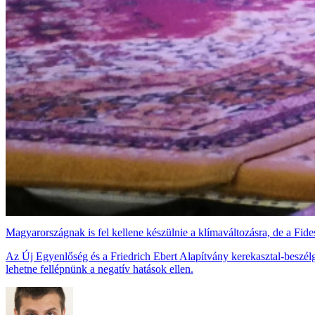
Magyarországnak is fel kellene készülnie a klímaváltozásra, de a Fi
Az Új Egyenlőség és a Friedrich Ebert Alapítvány kerekasztal-beszélg
lehetne fellépnünk a negatív hatások ellen.