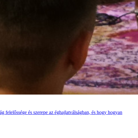
ág felelőssége és szerepe az éghajlatválságban, és hogy hogyan