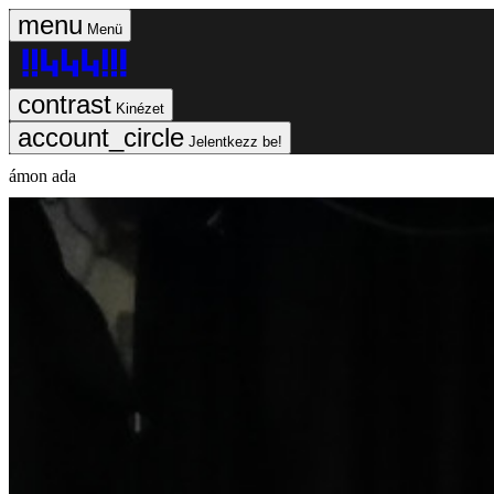
Menü
Kinézet
Jelentkezz be!
ámon ada