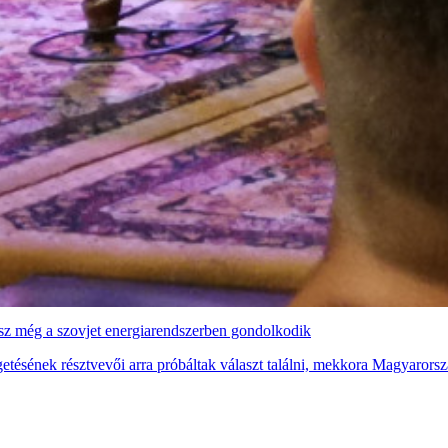
desz még a szovjet energiarendszerben gondolkodik
etésének résztvevői arra próbáltak választ találni, mekkora Magyarorsz