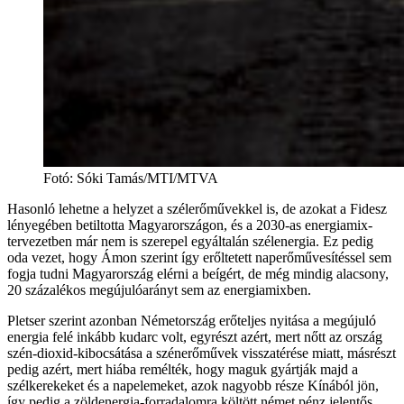
Fotó
:
Sóki Tamás/MTI/MTVA
Hasonló lehetne a helyzet a szélerőművekkel is, de azokat a Fidesz
lényegében betiltotta Magyarországon, és a 2030-as energiamix-
tervezetben már nem is szerepel egyáltalán szélenergia. Ez pedig
oda vezet, hogy Ámon szerint így erőltetett naperőművesítéssel sem
fogja tudni Magyarország elérni a beígért, de még mindig alacsony,
20 százalékos megújulóarányt sem az energiamixben.
Pletser szerint azonban Németország erőteljes nyitása a megújuló
energia felé inkább kudarc volt, egyrészt azért, mert nőtt az ország
szén-dioxid-kibocsátása a szénerőművek visszatérése miatt, másrészt
pedig azért, mert hiába remélték, hogy maguk gyártják majd a
szélkerekeket és a napelemeket, azok nagyobb része Kínából jön,
így pedig a zöldenergia-forradalomra költött német pénz jelentős