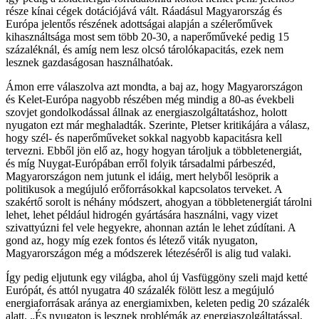
része kínai cégek dotációjává vált. Ráadásul Magyarország és
Európa jelentős részének adottságai alapján a szélerőművek
kihasználtsága most sem több 20-30, a naperőműveké pedig 15
százaléknál, és amíg nem lesz olcsó tárolókapacitás, ezek nem
lesznek gazdaságosan használhatóak.
Ámon erre válaszolva azt mondta, a baj az, hogy Magyarországon
és Kelet-Európa nagyobb részében még mindig a 80-as évekbeli
szovjet gondolkodással állnak az energiaszolgáltatáshoz, holott
nyugaton ezt már meghaladták. Szerinte, Pletser kritikájára a válasz,
hogy szél- és naperőműveket sokkal nagyobb kapacitásra kell
tervezni. Ebből jön elő az, hogy hogyan tároljuk a többletenergiát,
és míg Nuygat-Európában erről folyik társadalmi párbeszéd,
Magyarországon nem jutunk el idáig, mert helyből lesöprik a
politikusok a megújuló erőforrásokkal kapcsolatos terveket. A
szakértő sorolt is néhány módszert, ahogyan a többletenergiát tárolni
lehet, lehet például hidrogén gyártására használni, vagy vizet
szivattyúzni fel vele hegyekre, ahonnan aztán le lehet zúdítani. A
gond az, hogy míg ezek fontos és létező viták nyugaton,
Magyarországon még a módszerek létezéséről is alig tud valaki.
Így pedig eljutunk egy világba, ahol új Vasfüggöny szeli majd ketté
Európát, és attól nyugatra 40 százalék fölött lesz a megújuló
energiaforrásak aránya az energiamixben, keleten pedig 20 százalék
alatt. „És nyugaton is lesznek problémák az energiaszolgáltatással,