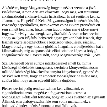
A kérdésre, hogy Magyarország hogyan nézhet szembe a jövő
kihívásaival, Ámon Ada azt válaszolta, hogy meg kell tanulnunk
alkalmazkodni a klímaváltozás hatásaihoz, és ezt segítenie kell az
államnak is. Ha például Kelet-Magyarországon lennének kisebb,
közösségi naperőművek, nem okozott volna ekkora problémát ott
sem a múlt heti vihar, hiszen nem tudott volna ennyi időre ennyi
fogyasztót elvágni az energiaszolgáltatástól. A szakember szerint
ahogy az ilyen időjárási helyzetek egyre gyakoribbak lesznek, úgy
lesznek egyre sebezhetőbbek a legkisebb települések, ráadásul
Magyarországra egy kicsit a globális átlagnál is erőteljesebben hat a
klímaváltozás, míg az iparosodás előtti szinthez képest a bolygó
átlaghőmérséklete 1 fokkal nőtt, addig Magyarországé már 1,2-vel.
Szél Bernadett olyan sürgős intézkedéseket emelt ki, mint a
közösségi közlekedés támogatása, szerinte a környezettudatosan
működő közösségi közlekedést annyira kényelmessé, gyorssá és
olcsóvá kell tenni, hogy az emberek többségének ne is érje meg
autóba ülni, hogy aztán egyedül üljön a dugóban.
Pletser szerint pedig rendszerszinten kell változtatni, és
elgondolkodni azon, megéri-e a fogyasztásban keresni a
boldogságot. Példaként felhozta, hogy az 50-es években az Egyesült
Államok energiafogyasztása fele sem volt a mai szintnek, a
boldogsághindex mégis 3 ponttal a mai fölött volt.