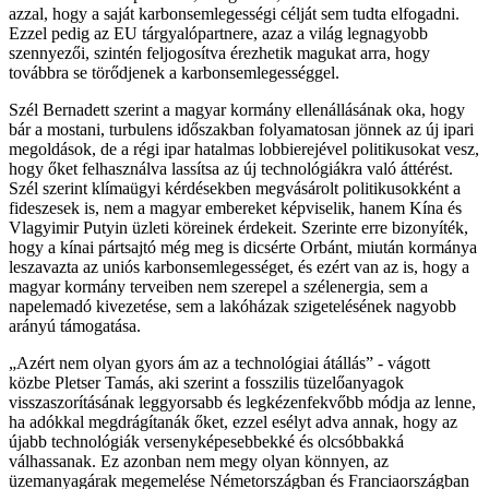
azzal, hogy a saját karbonsemlegességi célját sem tudta elfogadni.
Ezzel pedig az EU tárgyalópartnere, azaz a világ legnagyobb
szennyezői, szintén feljogosítva érezhetik magukat arra, hogy
továbbra se törődjenek a karbonsemlegességgel.
Szél Bernadett szerint a magyar kormány ellenállásának oka, hogy
bár a mostani, turbulens időszakban folyamatosan jönnek az új ipari
megoldások, de a régi ipar hatalmas lobbierejével politikusokat vesz,
hogy őket felhasználva lassítsa az új technológiákra való áttérést.
Szél szerint klímaügyi kérdésekben megvásárolt politikusokként a
fideszesek is, nem a magyar embereket képviselik, hanem Kína és
Vlagyimir Putyin üzleti köreinek érdekeit. Szerinte erre bizonyíték,
hogy a kínai pártsajtó még meg is dicsérte Orbánt, miután kormánya
leszavazta az uniós karbonsemlegességet, és ezért van az is, hogy a
magyar kormány terveiben nem szerepel a szélenergia, sem a
napelemadó kivezetése, sem a lakóházak szigetelésének nagyobb
arányú támogatása.
„Azért nem olyan gyors ám az a technológiai átállás” - vágott
közbe Pletser Tamás, aki szerint a fosszilis tüzelőanyagok
visszaszorításának leggyorsabb és legkézenfekvőbb módja az lenne,
ha adókkal megdrágítanák őket, ezzel esélyt adva annak, hogy az
újabb technológiák versenyképesebbekké és olcsóbbakká
válhassanak. Ez azonban nem megy olyan könnyen, az
üzemanyagárak megemelése Németországban és Franciaországban