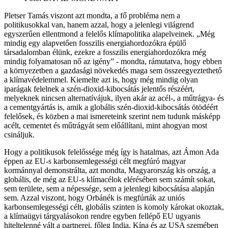
Pletser Tamás viszont azt mondta, a fő probléma nem a
politikusokkal van, hanem azzal, hogy a jelenlegi világrend
egyszerűen ellentmond a felelős klímapolitika alapelveinek. „Még
mindig egy alapvetően fosszilis energiahordozókra épülő
társadalomban élünk, ezekre a fosszilis energiahordozókra még
mindig folyamatosan nő az igény” - mondta, rámutatva, hogy ebben
a környezetben a gazdasági növekedés maga sem összeegyeztethető
a klímavédelemmel. Kiemelte azt is, hogy még mindig olyan
iparágak felelnek a szén-dioxid-kibocsátás jelentős részéért,
melyeknek nincsen alternatívájuk, ilyen akár az acél-, a műtrágya- és
a cementgyártás is, amik a globális szén-dioxid-kibocsátás ötödéért
felelősek, és közben a mai ismereteink szerint nem tudunk másképp
acélt, cementet és műtrágyát sem előállítani, mint ahogyan most
csináljuk.
Hogy a politikusok felelőssége még így is hatalmas, azt Ámon Ada
éppen az EU-s karbonsemlegességi célt megfúró magyar
kormánnyal demonstrálta, azt mondta, Magyarország kis ország, a
globális, de még az EU-s klímacélok elérésében sem számít sokat,
sem területe, sem a népessége, sem a jelenlegi kibocsátása alapján
sem. Azzal viszont, hogy Orbánék is megfúrták az uniós
karbonsemlegességi célt, globális szinten is komoly károkat okoztak,
a klímaügyi tárgyalásokon rendre egyben fellépő EU ugyanis
hiteltelenné vált a partnerei, főleg India, Kína és az USA szemében