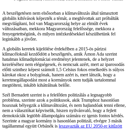
A beszélgetésen nem elsősorban a klímaváltozás által támasztott
globális kihívások képezték a témát, a meghívottak azt próbálták
megvilágítani, hol van Magyarország helye az elmúlt évek
változásaiban, mekkora Magyarország felelőssége, mekkora a
fenyegetettségünk, és milyen intézkedésekkel készülhetünk fel
leginkább a jövőre.
A globális keretek kijelölése érdekélben a 2015-ös párizsi
klímacéloknál kezdődött a beszélgetés, amik Ámon Ada szerint
hatalmas klímadiplomáciai eredményt jelentenek, de a helyzet
kezeléséhez nem elégségesek, és nemcsak azért, mert az iparosodás
előtti szinthez képest számolt 1,5 Celsius fokos emelkedés is súlyos
károkat okoz a bolygónak, hanem azért is, mert látszik, hogy a
keretmegállapodást most a kormányok nem tudják tartalommal
megtölteni, inkább kihátrálnak belőle.
Szél Bernadett szerint is a felelőtlen politizálás a legnagyobb
probléma, szerinte azok a politikusok, akik Trumphoz hasonlóan
hoaxnak bélyegzik a klímaváltozást, és nem hajlandóak tenni ellene,
nem a választókat képviselik, hiszen nyilvánvaló, hogy a fejlett
demokráciák legtöbb állampolgára számára ez igenis fontos kérdés.
Szerinte a magyar kormány is hasonlóan politizál, elvégre 3 másik
tagállammal együtt Orbánék is
leszavazták az EU 2050-re kitűzött