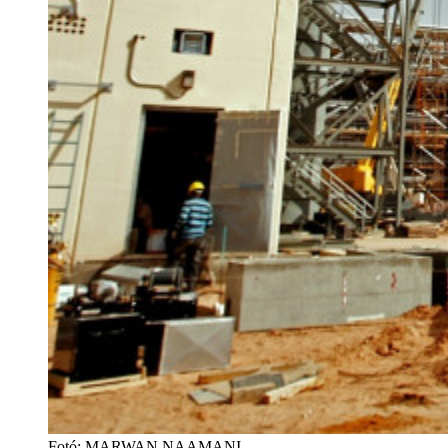
Fotó
:
MARWAN NAAMANI