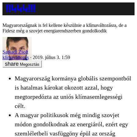
Magyarországnak is fel kellene készülnie a klímaváltozásra, de a
Fidesz még a szovjet energiarendszerben gondolkodik
Sarkadi Zsolt
klímaváltozás
2019. július 3. 1:59
Megosztás
Magyarország kormánya globális szempontból
is hatalmas károkat okozott azzal, hogy
megtorpedózta az uniós klímasemlegességi
célt.
A magyar politikusok még mindig szovjet
módon gondolkodnak az energiáról, ezért egy
szemléletbeli vasfüggöny épül az ország