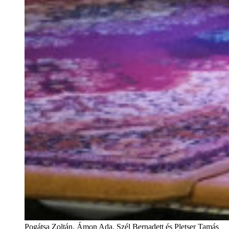
Pogátsa Zoltán, Ámon Ada, Szél Bernadett és Pletser Tamás