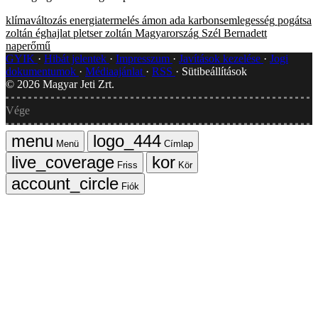
klímaváltozás
energiatermelés
ámon ada
karbonsemlegesség
pogátsa
zoltán
éghajlat
pletser zoltán
Magyarország
Szél Bernadett
naperőmű
GYIK
Hibát jelentek
Impresszum
Javítások kezelése
Jogi
dokumentumok
Médiaajánlat
RSS
Sütibeállítások
©
2026
Magyar Jeti Zrt.
Vége
Menü
Címlap
Friss
Kör
Fiók