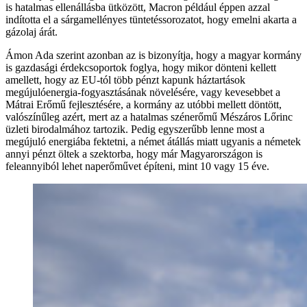
is hatalmas ellenállásba ütközött, Macron például éppen azzal
indította el a sárgamellényes tüntetéssorozatot, hogy emelni akarta a
gázolaj árát.
Ámon Ada szerint azonban az is bizonyítja, hogy a magyar kormány
is gazdasági érdekcsoportok foglya, hogy mikor dönteni kellett
amellett, hogy az EU-tól több pénzt kapunk háztartások
megújulóenergia-fogyasztásának növelésére, vagy kevesebbet a
Mátrai Erőmű fejlesztésére, a kormány az utóbbi mellett döntött,
valószínűleg azért, mert az a hatalmas szénerőmű Mészáros Lőrinc
üzleti birodalmához tartozik. Pedig egyszerűbb lenne most a
megújuló energiába fektetni, a német átállás miatt ugyanis a németek
annyi pénzt öltek a szektorba, hogy már Magyarországon is
feleannyiból lehet naperőművet építeni, mint 10 vagy 15 éve.