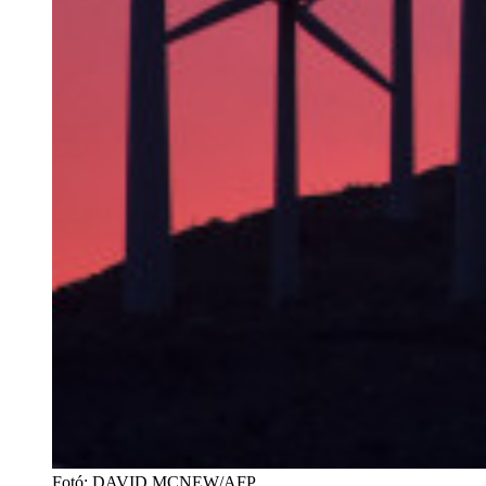
Fotó
:
DAVID MCNEW/AFP