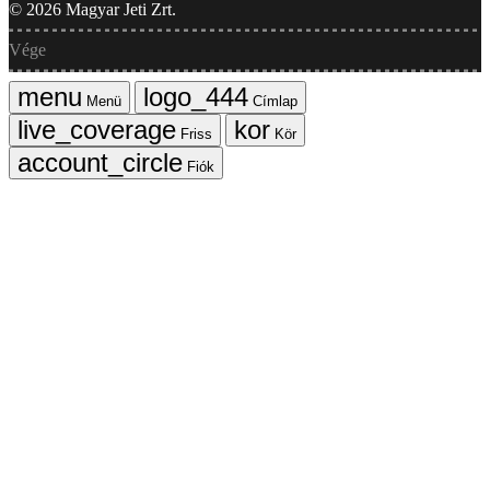
©
2026
Magyar Jeti Zrt.
Vége
Menü
Címlap
Friss
Kör
Fiók