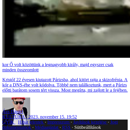
Ő volt közöttünk a legnagyobb király, majd egyszer csak
minden összeomlott
Kristóf 22 évesen kiutazott Párizsba, ahol kitört rajta a skizofrénia. A
kór a DNS-ébe volt kódolva. Többé nem találkoztunk, mert a Párizs
előtti barátom sosem tért vissza. Most megírta, mi zajlott le a fejében.
Ács Dániel
KULTÚRA
2023. november 15. 19:52
GYIK
Hibát jelentek
Impresszum
Javítások kezelése
Jogi
dokumentumok
Médiaajánlat
RSS
Sütibeállítások