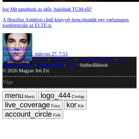
Mit tanultunk az idős, baloldali TGM-től?
A filozófus Antitézis című könyvét boncolgatták egy egésznapos
konferencián az ELTE-n.
Herczeg Márk
filozófia
2022. március 27. 7:53
GYIK
Hibát jelentek
Impresszum
Javítások kezelése
Jogi
dokumentumok
Médiaajánlat
RSS
Sütibeállítások
©
2026
Magyar Jeti Zrt.
Vége
Menü
Címlap
Friss
Kör
Fiók