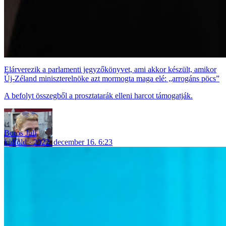
Elárverezik a parlamenti jegyzőkönyvet, ami akkor készült, amikor
Új-Zéland miniszterelnöke azt mormogta maga elé: „arrogáns pöcs”
A befolyt összegből a prosztatarák elleni harcot támogatják.
Boros Juli
külföld
2022. december 16. 6:23