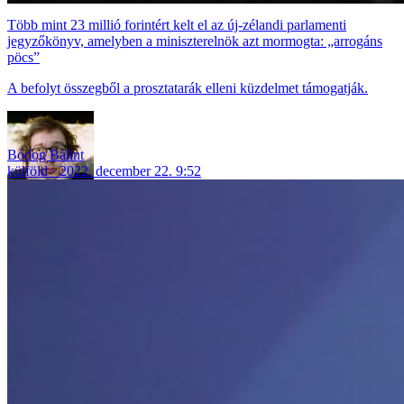
Több mint 23 millió forintért kelt el az új-zélandi parlamenti
jegyzőkönyv, amelyben a miniszterelnök azt mormogta: „arrogáns
pöcs”
A befolyt összegből a prosztatarák elleni küzdelmet támogatják.
Bódog Bálint
külföld
2022. december 22. 9:52