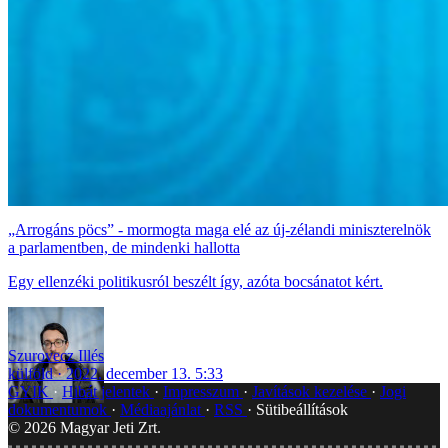
„Arrogáns pöcs” - mormogta maga elé az új-zélandi miniszterelnök
a parlamentben, de mindenki hallotta
Egy ellenzéki politikusról beszélt így, azóta bocsánatot kért.
Szurovecz Illés
külföld
2022. december 13. 5:33
GYIK
Hibát jelentek
Impresszum
Javítások kezelése
Jogi
dokumentumok
Médiaajánlat
RSS
Sütibeállítások
©
2026
Magyar Jeti Zrt.