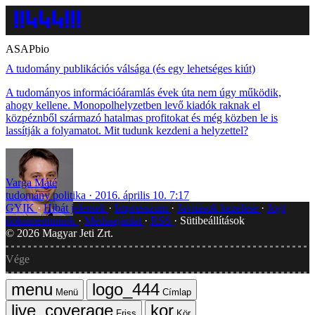
ASAPbio
A tudomány publikációs válsága (és egy lehetséges kiút)
A tudományos információáramlás évek úta nem úgy működik,
ahogy kellene. Monopolhelyzetben levő kiadók raknak el
közpéznből származó hatalmas profitokat és még közben le is
lassítják a folyamatot. Mit tudunk kezdeni a helyzettel?
Varga Máté
tudomány politika
2016. április 10. 7:17
GYIK
Hibát jelentek
Impresszum
Javítások kezelése
Jogi
dokumentumok
Médiaajánlat
RSS
Sütibeállítások
©
2026
Magyar Jeti Zrt.
Vége
Menü
Címlap
Friss
Kör