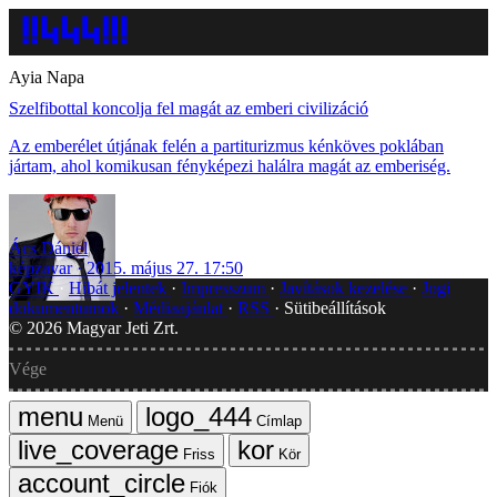
Ayia Napa
Szelfibottal koncolja fel magát az emberi civilizáció
Az emberélet útjának felén a partiturizmus kénköves poklában
jártam, ahol komikusan fényképezi halálra magát az emberiség.
Ács Dániel
képzavar
2015. május 27. 17:50
GYIK
Hibát jelentek
Impresszum
Javítások kezelése
Jogi
dokumentumok
Médiaajánlat
RSS
Sütibeállítások
©
2026
Magyar Jeti Zrt.
Vége
Menü
Címlap
Friss
Kör
Fiók