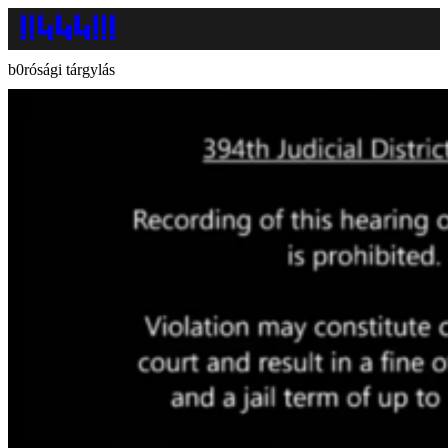
b0rósági tárgylás