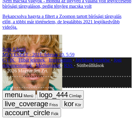
Nem macska vagyok - mondta az ügyvéd a valaha volt legviccesebb
bírósági tárgyaláson, pedig tényleg macska volt
Bekapcsolva hagyta a filtert a Zoomon tartott bírósági tárgyalás
előtt, a többi már történelem, de legalábbis 2021 legjókedvűbb
videója.
Szily László
MŰVÉSZET
2021. február 10. 5:59
GYIK
Hibát jelentek
Impresszum
Javítások kezelése
Jogi
dokumentumok
Médiaajánlat
RSS
Sütibeállítások
©
2026
Magyar Jeti Zrt.
Vége
Menü
Címlap
Friss
Kör
Fiók