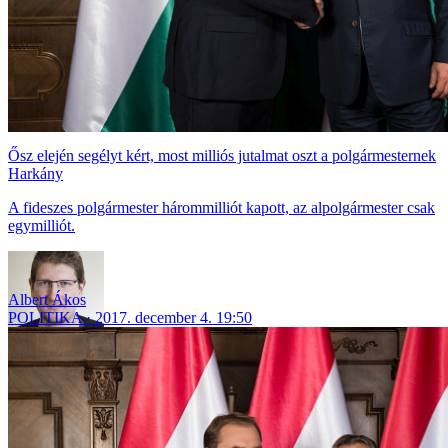
Ősz elején segélyt kért, most milliós jutalmat oszt a polgármesternek
Harkány
A fideszes polgármester hárommilliót kapott, az alpolgármester csak
egymilliót.
Albert Ákos
POLITIKA
2017. december 4. 19:50