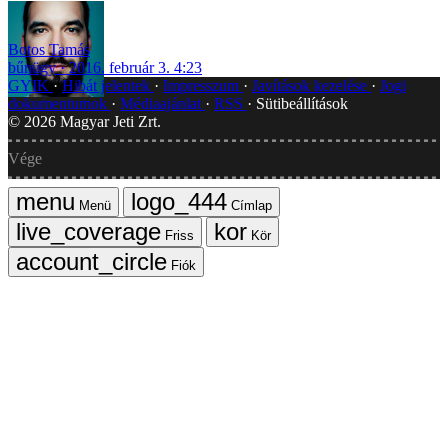
Botos Tamás
bűnügy
2016. február 3. 4:23
GYIK
Hibát jelentek
Impresszum
Javítások kezelése
Jogi
dokumentumok
Médiaajánlat
RSS
Sütibeállítások
©
2026
Magyar Jeti Zrt.
Vége
Menü
Címlap
Friss
Kör
Fiók