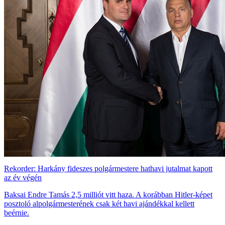
Rekorder: Harkány fideszes polgármestere hathavi jutalmat kapott
az év végén
Baksai Endre Tamás 2,5 milliót vitt haza. A korábban Hitler-képet
posztoló alpolgármesterének csak két havi ajándékkal kellett
beérnie.