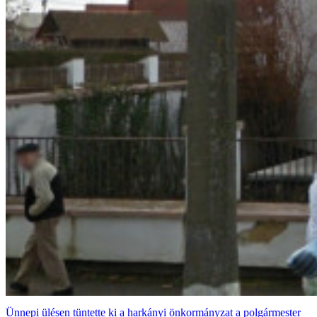
Ünnepi ülésen tüntette ki a harkányi önkormányzat a polgármester