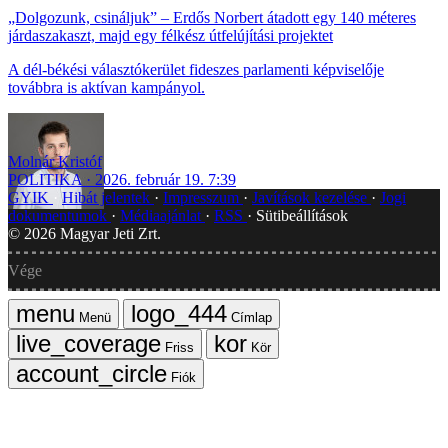
„Dolgozunk, csináljuk” – Erdős Norbert átadott egy 140 méteres
járdaszakaszt, majd egy félkész útfelújítási projektet
A dél-békési választókerület fideszes parlamenti képviselője
továbbra is aktívan kampányol.
Molnár Kristóf
POLITIKA
2026. február 19. 7:39
GYIK
Hibát jelentek
Impresszum
Javítások kezelése
Jogi
dokumentumok
Médiaajánlat
RSS
Sütibeállítások
©
2026
Magyar Jeti Zrt.
Vége
Menü
Címlap
Friss
Kör
Fiók