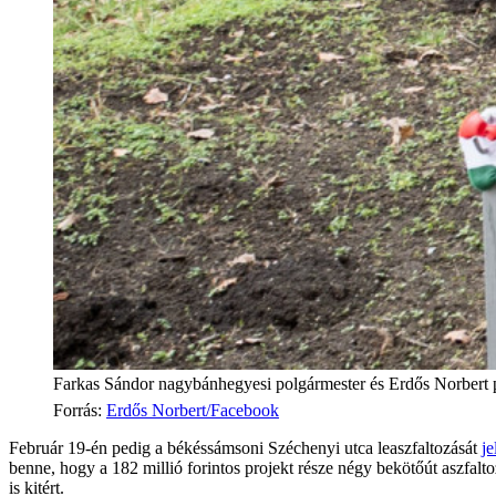
Farkas Sándor nagybánhegyesi polgármester és Erdős Norbert 
Forrás
:
Erdős Norbert/Facebook
Február 19-én pedig a békéssámsoni Széchenyi utca leaszfaltozását
je
benne, hogy a 182 millió forintos projekt része négy bekötőút aszfalt
is kitért.