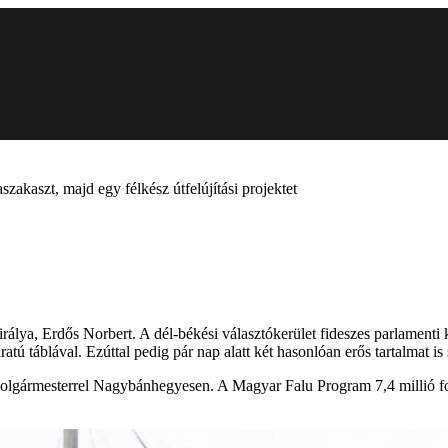
zakaszt, majd egy félkész útfelújítási projektet
irálya, Erdős Norbert. A dél-békési választókerület fideszes parlamen
tú táblával. Ezúttal pedig pár nap alatt két hasonlóan erős tartalmat is s
lgármesterrel Nagybánhegyesen. A Magyar Falu Program 7,4 millió forin