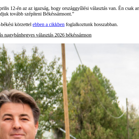
április 12-én az az igazság, hogy országgyűlési választás van. Én csak
udjuk tovább szépíteni Békéssámsont.”
l-békési körzettel
ebben a cikkben
foglalkoztunk hosszabban.
ás
nagybánhegyes
választás 2026
békéssámson