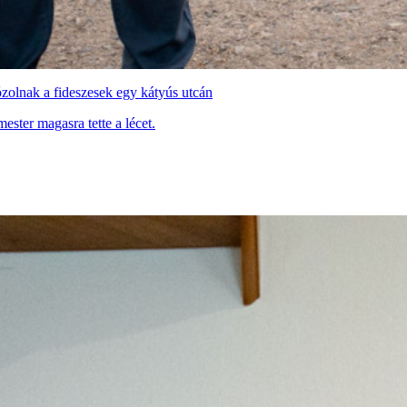
ózolnak a fideszesek egy kátyús utcán
ester magasra tette a lécet.