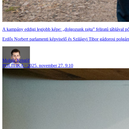
A kampány eddigi legjobb képe: „dolgozunk rajta” feliratú táblával p
Erdős Norbert parlamenti képviselő és Szilágyi Tibor gádorosi polgárm
Molnár Kristóf
POLITIKA
2025. november 27. 9:10