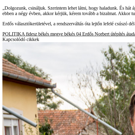
„Dolgozunk, csináljuk. Szerintem lehet látni, hogy haladunk. És hát 
ebben a négy évben, akkor kérjük, kérem tovább a bizalmat. Akkor t
Erdős választókerületével, a rendszerváltás óta lejtőn lefelé csúszó dé
POLITIKA
fidesz
békés megye
békés 04
Erdős Norbert
útépítés
átad
Kapcsolódó cikkek