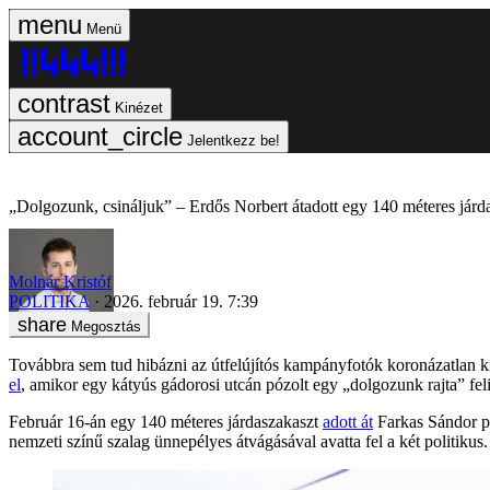
Menü
Kinézet
Jelentkezz be!
„Dolgozunk, csináljuk” – Erdős Norbert átadott egy 140 méteres járdas
Molnár Kristóf
POLITIKA
2026. február 19. 7:39
Megosztás
Továbbra sem tud hibázni az útfelújítós kampányfotók koronázatlan k
el
, amikor egy kátyús gádorosi utcán pózolt egy „dolgozunk rajta” felira
Február 16-án egy 140 méteres járdaszakaszt
adott át
Farkas Sándor po
nemzeti színű szalag ünnepélyes átvágásával avatta fel a két politikus.