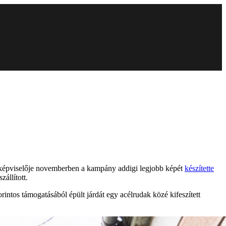
ti képviselője novemberben a kampány addigi legjobb képét
készítette
zállított.
tos támogatásából épült járdát egy acélrudak közé kifeszített