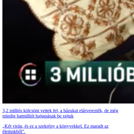
3,2 milliós kölcsönt vettek fel, a házukat elárverezték, de még
mindig hatmilliót hajtanának be rajtuk
„Két virág, és ez a szekrény a könyvekkel. Ez maradt az
életünkből”.