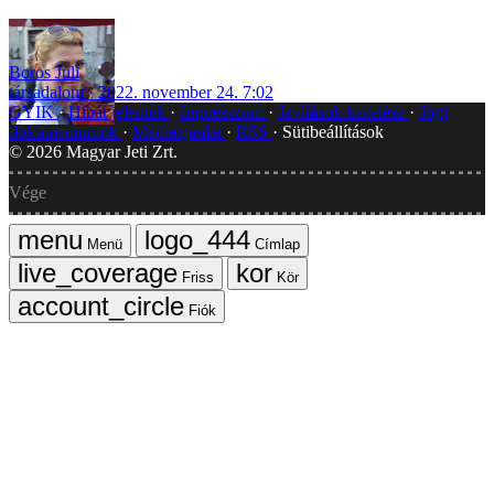
Boros Juli
társadalom
2022. november 24. 7:02
GYIK
Hibát jelentek
Impresszum
Javítások kezelése
Jogi
dokumentumok
Médiaajánlat
RSS
Sütibeállítások
©
2026
Magyar Jeti Zrt.
Vége
Menü
Címlap
Friss
Kör
Fiók