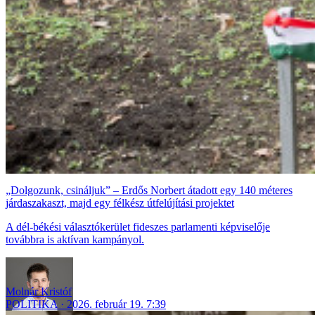
„Dolgozunk, csináljuk” – Erdős Norbert átadott egy 140 méteres
járdaszakaszt, majd egy félkész útfelújítási projektet
A dél-békési választókerület fideszes parlamenti képviselője
továbbra is aktívan kampányol.
Molnár Kristóf
POLITIKA
2026. február 19. 7:39