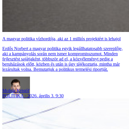
A magyar politika vízhordója, aki az 1 milliós projektért is lehajol
Erdős Norbert a magyar politika egyik legállhatatosabb szereplője,
aki a kampányolás során nem ismer kompromisszumot. Minden
fejlesztést sajátjaként, többször ad el, a közvéleményt pedig a
beruházások előtt, közben és után is úgy tájékoztatja, mintha már
lezárultak volna. Bemutatjuk a politikus termelési riportját.
Molnár Kristóf
POLITIKA
2026. április 3. 9:30