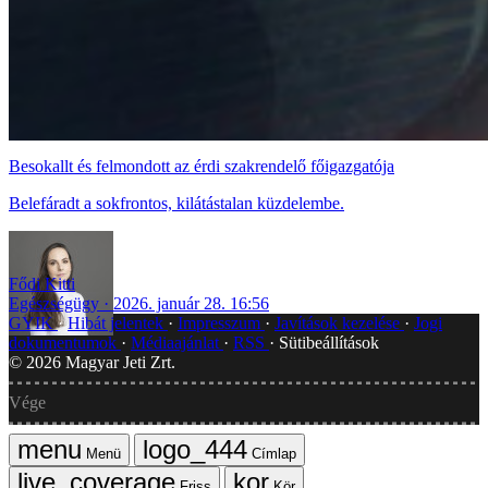
Besokallt és felmondott az érdi szakrendelő főigazgatója
Belefáradt a sokfrontos, kilátástalan küzdelembe.
Fődi Kitti
Egészségügy
2026. január 28. 16:56
GYIK
Hibát jelentek
Impresszum
Javítások kezelése
Jogi
dokumentumok
Médiaajánlat
RSS
Sütibeállítások
©
2026
Magyar Jeti Zrt.
Vége
Menü
Címlap
Friss
Kör