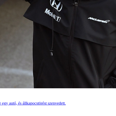
 egy autó, és állkapocstörést szenvedett.