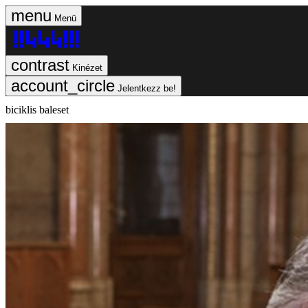
Menü
Kinézet
Jelentkezz be!
biciklis baleset