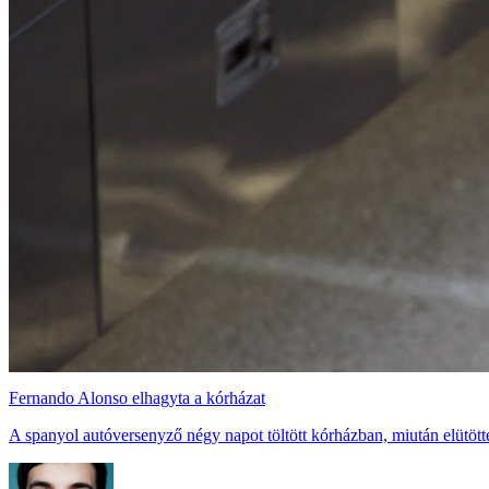
Fernando Alonso elhagyta a kórházat
A spanyol autóversenyző négy napot töltött kórházban, miután elütötte