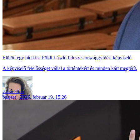
Elütött egy biciklist Földi László fideszes országgyűlési képviselő
A képviselő felelősséget vállal a történtekért és minden kárt megtérít.
Takács Lili
baleset
2026. február 19. 15:26