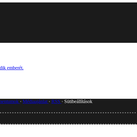
odik emberét.
umentumok
Médiaajánlat
RSS
Sütibeállítások