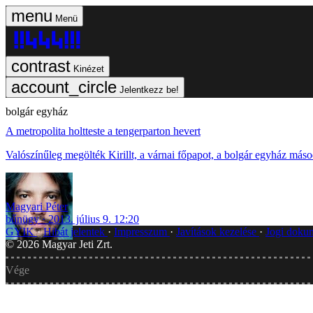
Menü
Kinézet
Jelentkezz be!
bolgár egyház
A metropolita holtteste a tengerparton hevert
Valószínűleg megölték Kirillt, a várnai főpapot, a bolgár egyház más
Magyari Péter
bűnügy
2013. július 9. 12:20
GYIK
Hibát jelentek
Impresszum
Javítások kezelése
Jogi dok
©
2026
Magyar Jeti Zrt.
Vége