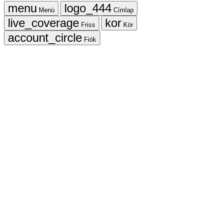
Menü
Címlap
Friss
Kör
Fiók