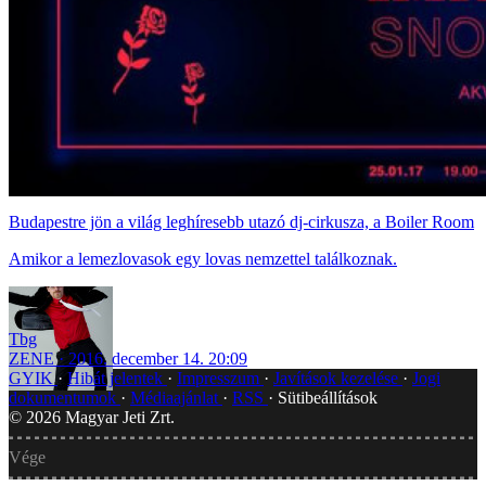
Budapestre jön a világ leghíresebb utazó dj-cirkusza, a Boiler Room
Amikor a lemezlovasok egy lovas nemzettel találkoznak.
Tbg
ZENE
2016. december 14. 20:09
GYIK
Hibát jelentek
Impresszum
Javítások kezelése
Jogi
dokumentumok
Médiaajánlat
RSS
Sütibeállítások
©
2026
Magyar Jeti Zrt.
Vége