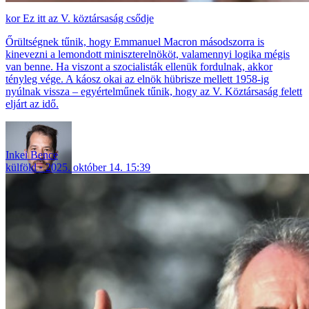
Ez itt az V. köztársaság csődje
Őrültségnek tűnik, hogy Emmanuel Macron másodszorra is
kinevezni a lemondott miniszterelnököt, valamennyi logika mégis
van benne. Ha viszont a szocialisták ellenük fordulnak, akkor
tényleg vége. A káosz okai az elnök hübrisze mellett 1958-ig
nyúlnak vissza – egyértelműnek tűnik, hogy az V. Köztársaság felett
eljárt az idő.
Inkei Bence
külföld
2025. október 14. 15:39