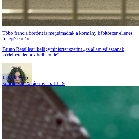
Több francia börtönt is megtámadtak a kormány kábítószer-ellenes
fellépése után
Bruno Retailleau belügyminiszter szerint „az állam válaszának
kérlelhetetlennek kell lennie”.
Jelinek Anna
külföld
2025. április 15. 13:19