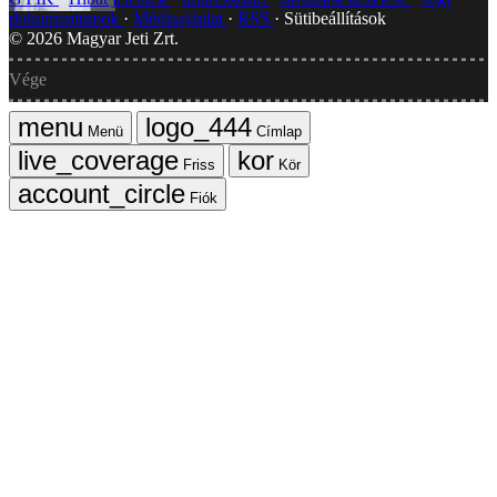
dokumentumok
Médiaajánlat
RSS
Sütibeállítások
©
2026
Magyar Jeti Zrt.
Vége
Menü
Címlap
Friss
Kör
Fiók