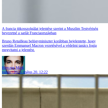
A francia titkosszolgálat jelentése szerint a Muszlim Testvériség
bevezetné a saríát Franciaországban
Bruno Retailleau belügyminiszter korábban bejelentette, hogy
szerdán Emmanuel Macron vezetésével a védelmi tanács fogja
megvitatni a jelentést.
Herczeg Márk
vallás
2025. május 20. 12:22