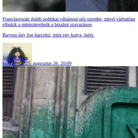
Franciaország újabb politikai válsággal néz szembe, mivel várhatóan
elbukik a miniszterelnök a bizalmi szavazáson
Bayrou úgy fog harcolni, mint egy kutya, ígéri.
Jelinek Anna
külföld
2025. augusztus 26. 20:09