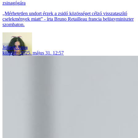
zsinagógára
„Mérhetetlen undort érzek a zsidó közösséget célzó visszataszító
cselekmények miatt” - írta Bruno Retailleau francia belügyminiszter
szombaton.
Jelinek Anna
külföld
2025. május 31. 12:57