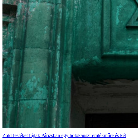
Zöld festéket fújtak Párizsban egy holokauszt-emlékműre és két