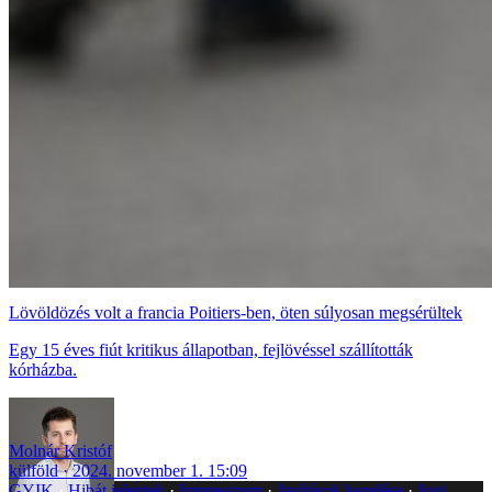
Lövöldözés volt a francia Poitiers-ben, öten súlyosan megsérültek
Egy 15 éves fiút kritikus állapotban, fejlövéssel szállították
kórházba.
Molnár Kristóf
külföld
2024. november 1. 15:09
GYIK
Hibát jelentek
Impresszum
Javítások kezelése
Jogi