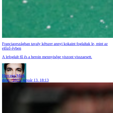
Franciaországban tavaly kétszer annyi kokaint foglaltak le, mint az
előző évben
A lefoglalt fű és a heroin mennyisége viszont visszaesett.
Herczeg Márk
drog
2025. január 13. 18:13