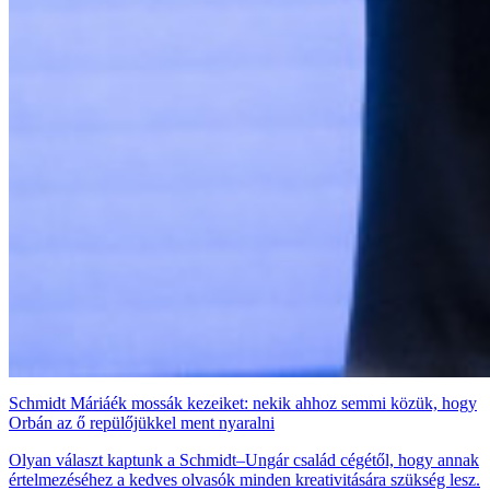
Schmidt Máriáék mossák kezeiket: nekik ahhoz semmi közük, hogy
Orbán az ő repülőjükkel ment nyaralni
Olyan választ kaptunk a Schmidt–Ungár család cégétől, hogy annak
értelmezéséhez a kedves olvasók minden kreativitására szükség lesz.