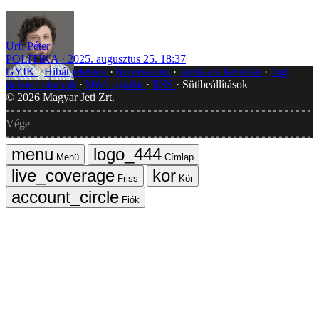
Urfi Péter
POLITIKA
2025. augusztus 25. 18:37
GYIK
Hibát jelentek
Impresszum
Javítások kezelése
Jogi
dokumentumok
Médiaajánlat
RSS
Sütibeállítások
©
2026
Magyar Jeti Zrt.
Vége
Menü
Címlap
Friss
Kör
Fiók