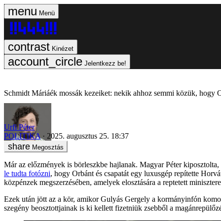
Menü
Kinézet
Jelentkezz be!
Schmidt Máriáék mossák kezeiket: nekik ahhoz semmi közük, hogy Or
Urfi Péter
POLITIKA
2025. augusztus 25. 18:37
Megosztás
Már az előzmények is börleszkbe hajlanak. Magyar Péter kiposztolta, 
le tudta fotózni
, hogy Orbánt és csapatát egy luxusgép repítette Hor
közpénzek megszerzésében, amelyek elosztására a reptetett minisztere
Ezek után jött az a kör, amikor Gulyás Gergely a kormányinfón komo
szegény beosztottjainak is ki kellett fizetniük zsebből a magánrepülőzé