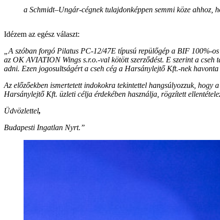
a Schmidt–Ungár-cégnek tulajdonképpen semmi köze ahhoz, ho
Idézem az egész választ:
„A szóban forgó Pilatus PC-12/47E típusú repülőgép a BIF 100%-os le
az OK AVIATION Wings s.r.o.-val kötött szerződést. E szerint a cseh
adni. Ezen jogosultságért a cseh cég a Harsánylejtő Kft.-nek havonta bér
Az előzőekben ismertetett indokokra tekintettel hangsúlyozzuk, hogy a
Harsánylejtő Kft. üzleti célja érdekében használja, rögzített ellentétele
Üdvözlettel
,
Budapesti Ingatlan Nyrt.”