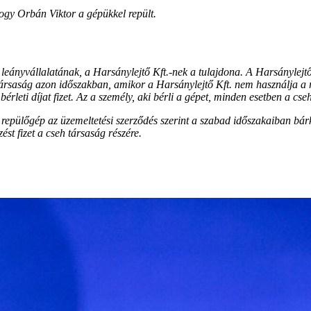
gy Orbán Viktor a gépükkel repült.
ányvállalatának, a Harsánylejtő Kft.-nek a tulajdona. A Harsánylejtő
 társaság azon időszakban, amikor a Harsánylejtő Kft. nem használja a 
leti díjat fizet. Az a személy, aki bérli a gépet, minden esetben a cseh t
 repülőgép az üzemeltetési szerződés szerint a szabad időszakaiban bárk
zést fizet a cseh társaság részére.