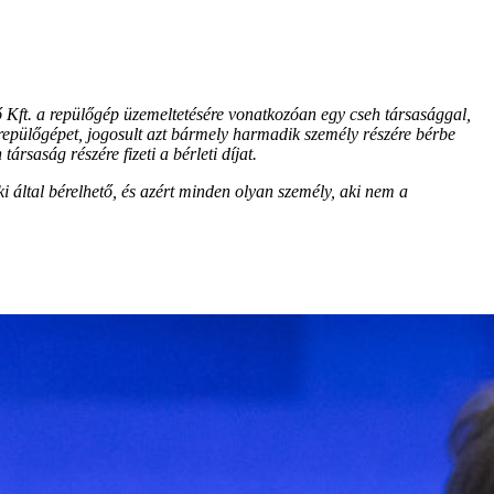
 Kft. a repülőgép üzemeltetésére vonatkozóan egy cseh társasággal,
repülőgépet, jogosult azt bármely harmadik személy részére bérbe
ársaság részére fizeti a bérleti díjat.
i által bérelhető, és azért minden olyan személy, aki nem a