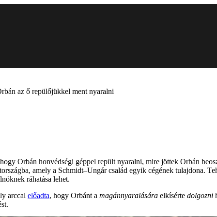
bán az ő repülőjükkel ment nyaralni
hogy Orbán honvédségi géppel repült nyaralni, mire jöttek Orbán beoszt
vátországba, amely a Schmidt–Ungár család egyik cégének tulajdona. Te
lnöknek ráhatása lehet.
ly arccal
előadta
, hogy Orbánt a
magánnyaralására
elkísérte
dolgozni
h
st.