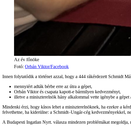
Az év főnöke
Fotó
:
Orbán Viktor/Facebook
Innen folytatódik a történet azzal, hogy a 444 rákérdezett Schmidt Má
mennyiért adták bérbe erre az útra a gépet,
Orbán Viktor és csapata kapott-e bármilyen kedvezményt,
illetve a miniszterelnök hány alkalommal vette igénybe a gépet
Mindenki érzi, hogy kínos lehet a miniszterelnöknek, ha ezekre a kér
felvethetne, ha kiderülne: a Schmidt–Ungár-cég kedvezményekkel, ne a
A Budapesti Ingatlan Nyrt. válasza mindezen problémákat megoldja, m