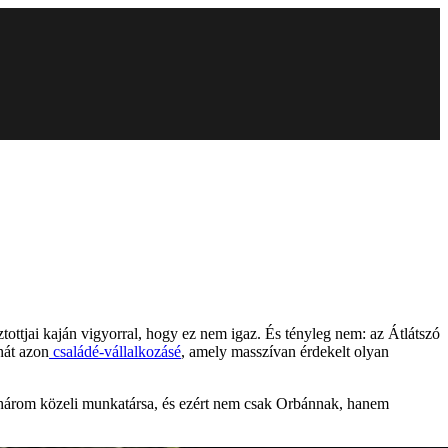
ottjai kaján vigyorral, hogy ez nem igaz. És tényleg nem: az Átlátszó
hát azon
családé-vállalkozásé
, amely masszívan érdekelt olyan
árom közeli munkatársa, és ezért nem csak Orbánnak, hanem