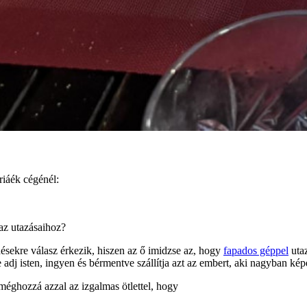
riáék cégénél:
 az utazásaihoz?
désekre válasz érkezik, hiszen az ő imidzse az, hogy
fapados géppel
utaz
dj isten, ingyen és bérmentve szállítja azt az embert, aki nagyban képe
éghozzá azzal az izgalmas ötlettel, hogy