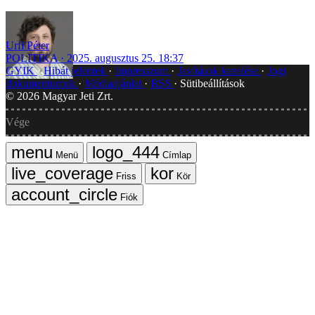
Urfi Péter
POLITIKA
2025. augusztus 25. 18:37
GYIK
Hibát jelentek
Impresszum
Javítások kezelése
Jogi
dokumentumok
Médiaajánlat
RSS
Sütibeállítások
©
2026
Magyar Jeti Zrt.
Vége
Menü
Címlap
Friss
Kör
Fiók