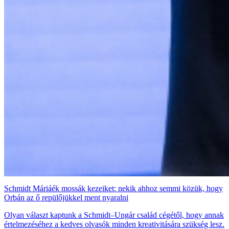
Schmidt Máriáék mossák kezeiket: nekik ahhoz semmi közük, hogy
Orbán az ő repülőjükkel ment nyaralni
Olyan választ kaptunk a Schmidt–Ungár család cégétől, hogy annak
értelmezéséhez a kedves olvasók minden kreativitására szükség lesz.