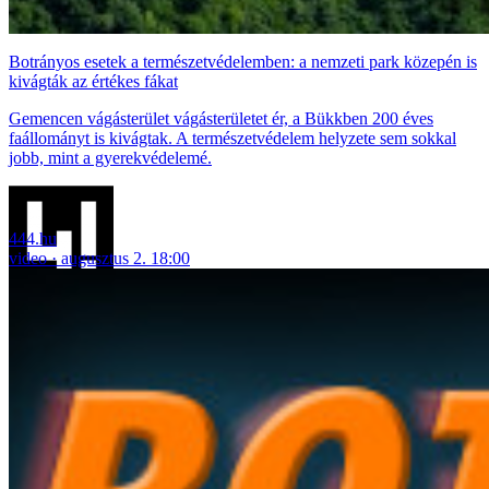
Botrányos esetek a természetvédelemben: a nemzeti park közepén is
kivágták az értékes fákat
Gemencen vágásterület vágásterületet ér, a Bükkben 200 éves
faállományt is kivágtak. A természetvédelem helyzete sem sokkal
jobb, mint a gyerekvédelemé.
444.hu
video
augusztus 2. 18:00