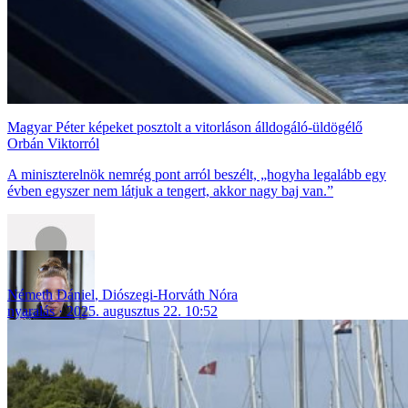
Magyar Péter képeket posztolt a vitorláson álldogáló-üldögélő
Orbán Viktorról
A miniszterelnök nemrég pont arról beszélt, „hogyha legalább egy
évben egyszer nem látjuk a tengert, akkor nagy baj van.”
Németh Dániel
,
Diószegi-Horváth Nóra
nyaralás
2025. augusztus 22. 10:52