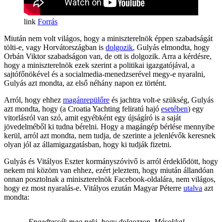
Forrás
Miután nem volt világos, hogy a miniszterelnök éppen szabadságát
tölti-e, vagy Horvátországban is
dolgozik
, Gulyás elmondta, hogy
Orbán Viktor szabadságon van, de ott is dolgozik. Arra a kérdésre,
hogy a miniszterelnök ezek szerint a politikai igazgatójával, a
sajtófőnökével és a socialmedia-menedzserével megy-e nyaralni,
Gulyás azt mondta, az első néhány napon ez történt.
Arról, hogy ehhez
magánrepülőre
és jachtra volt-e szükség, Gulyás
azt mondta, hogy (a Croatia Yachting feliratú hajó
esetében
) egy
vitorlásról van szó, amit egyébként egy újságíró is a saját
jövedelméből ki tudna bérelni. Hogy a magángép bérlése mennyibe
kerül, arról azt mondta, nem tudja, de szerinte a jelenlévők keresnek
olyan jól az államigazgatásban, hogy ki tudják fizetni.
Gulyás és Vitályos Eszter kormányszóvivő is arról érdeklődött, hogy
nekem mi közöm van ehhez, ezért jeleztem, hogy miután állandóan
onnan posztolnak a miniszterelnök Facebook-oldalára, nem világos,
hogy ez most nyaralás-e. Vitályos ezután Magyar Péterre
utalva
azt
mondta:
„Engedtessék meg neki, hogy dolgozzon. Másokkal