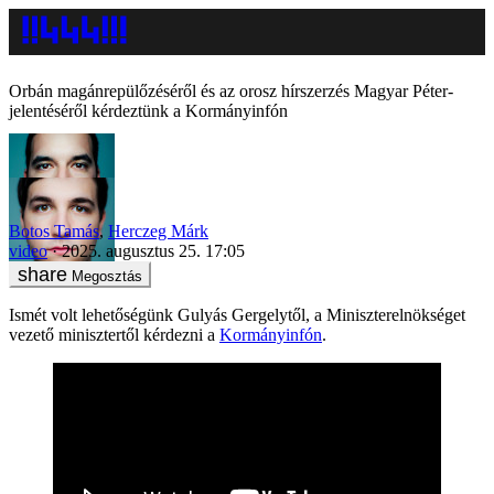
Orbán magánrepülőzéséről és az orosz hírszerzés Magyar Péter-
jelentéséről kérdeztünk a Kormányinfón
Botos Tamás
,
Herczeg Márk
video
2025. augusztus 25. 17:05
Megosztás
Ismét volt lehetőségünk Gulyás Gergelytől, a Miniszterelnökséget
vezető minisztertől kérdezni a
Kormányinfón
.