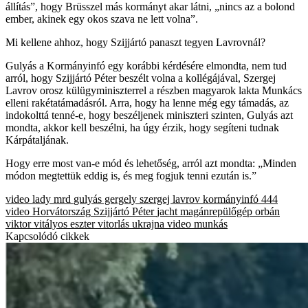
állítás”, hogy Brüsszel más kormányt akar látni, „nincs az a bolond
ember, akinek egy okos szava ne lett volna”.
Mi kellene ahhoz, hogy Szijjártó panaszt tegyen Lavrovnál?
Gulyás a Kormányinfó egy korábbi kérdésére elmondta, nem tud
arról, hogy Szijjártó Péter beszélt volna a kollégájával, Szergej
Lavrov orosz külügyminiszterrel a részben magyarok lakta Munkács
elleni rakétatámadásról. Arra, hogy ha lenne még egy támadás, az
indokolttá tenné-e, hogy beszéljenek miniszteri szinten, Gulyás azt
mondta, akkor kell beszélni, ha úgy érzik, hogy segíteni tudnak
Kárpátaljának.
Hogy erre most van-e mód és lehetőség, arról azt mondta: „Minden
módon megtettük eddig is, és meg fogjuk tenni ezután is.”
video
lady mrd
gulyás gergely
szergej lavrov
kormányinfó
444
video
Horvátország
Szijjártó Péter
jacht
magánrepülőgép
orbán
viktor
vitályos eszter
vitorlás
ukrajna
video
munkás
Kapcsolódó cikkek