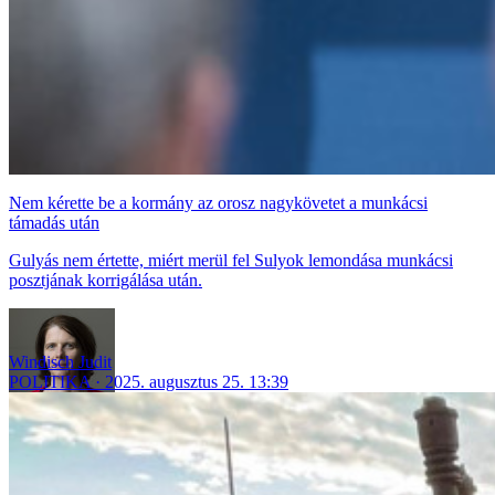
Nem kérette be a kormány az orosz nagykövetet a munkácsi
támadás után
Gulyás nem értette, miért merül fel Sulyok lemondása munkácsi
posztjának korrigálása után.
Windisch Judit
POLITIKA
2025. augusztus 25. 13:39