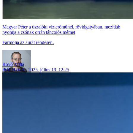
Magyar Péter a tiszalöki vízierőműnél, rövidgatyában, mezítláb
nyomja a csónak orrán táncolós mémet
Farmolja az aurát rendesen.
Rovó Attila
POLITIKA
2025. július 19. 12:25