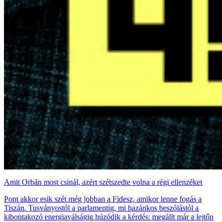
Amit Orbán most csinál, azért szétszedte volna a régi ellenzéket
Pont akkor esik szét még jobban a Fidesz, amikor lenne fogás a
Tiszán. Tusványostól a parlamentig, mi hazánkos beszólástól a
kibontakozó energiaválságig húzódik a kérdés: megállt már a lejtőn