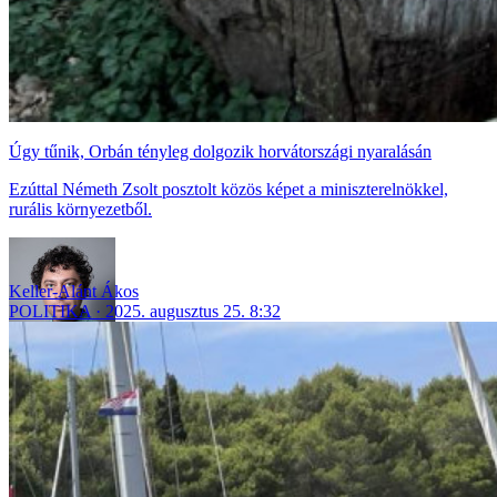
Úgy tűnik, Orbán tényleg dolgozik horvátországi nyaralásán
Ezúttal Németh Zsolt posztolt közös képet a miniszterelnökkel,
rurális környezetből.
Keller-Alánt Ákos
POLITIKA
2025. augusztus 25. 8:32