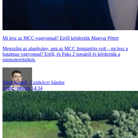
Mi lesz az MCC-vagyonnal? Erről kérdeztük Magyar Pétert
Megszűnt az alapítvány, ami az MCC fenntartója volt – mi lesz a
hatalmas vagyonnal? Erről, és Paks 2 sorsáról és kérdeztük a
miniszterelnököt.
Sárdi Kristóf
,
Czinkóczi Sándor
video
péntek 14:34