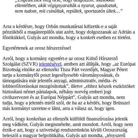
ellentétben, akik végignyaralták a nyarat, quadoztak,
nem tudom, mit csináltak, repültek, sportautón ültek…”
Arra a kérdésre, hogy Orbán munkatársai kifizetik-e a saját
pénzükből a magánrepülős utat azért, hogy dolgozzanak az Adrián a
főnökükkel, Gulyás azt mondta, hogy a konkrét esetben ez történt.
Egyetértenek az orosz hírszerzéssel
Arról, hogy a kormány egyetért-e az orosz Külső Hírszerző
Szolgálat (SZVR)
jelentésével
, amiben azt állítják, hogy „az Európai
Bizottság elnöke az ellenzéki Tisza Párt vezetőjét, Magyar Pétert
tartja a kormányfői poszt legesélyesebb várományosának, és
támogatására már jelentős anyagi, adminisztratív, média- és
lobbierőforrásokat mozgósítottak”, illetve „ehhez készek eszközöket
biztosítani német pártalapok, néhány norvég emberi jogi
civilszervezet és az Európai Néppárt”, Gulyás azt mondta, nem
tudja, hogy a jelentés miről szól, de ha az a kérdés, hogy Brüsszel
más kormányt szeretne-e látni, arra a válasz az, hogy igen.
Arról, hogy konkrétan az ellenzék külföldi finanszírozása jelenik
meg vádként, Gulyás megismételte, amit mondott. Arról, hogy nem
érzik-e azt, hogy a szövetségi rendszerünkön kívüli Oroszország
beleszól a magyar belpolitikába, Gulyás azt mondta, „tényszerű