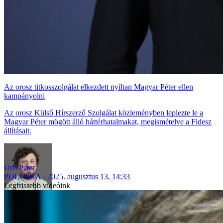
Az orosz titkosszolgálat elkezdett nyíltan Magyar Péter ellen
kampányolni
Az orosz Külső Hírszerző Szolgálat közleményben leplezte le a
Magyar Péter mögött álló háttérhatalmakat, megismételve a Fidesz
állításait.
Urfi Péter
POLITIKA
2025. augusztus 13. 14:33
Legfrissebb videóink