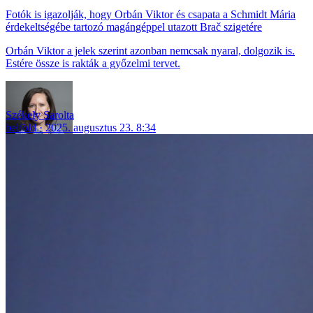
Fotók is igazolják, hogy Orbán Viktor és csapata a Schmidt Mária
érdekeltségébe tartozó magángéppel utazott Brač szigetére
Orbán Viktor a jelek szerint azonban nemcsak nyaral, dolgozik is.
Estére össze is rakták a győzelmi tervet.
Székely Sarolta
belföld
2025. augusztus 23. 8:34