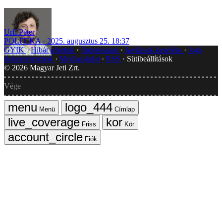
Urfi Péter
POLITIKA
2025. augusztus 25. 18:37
GYIK
Hibát jelentek
Impresszum
Javítások kezelése
Jogi
dokumentumok
Médiaajánlat
RSS
Sütibeállítások
©
2026
Magyar Jeti Zrt.
Vége
Menü
Címlap
Friss
Kör
Fiók