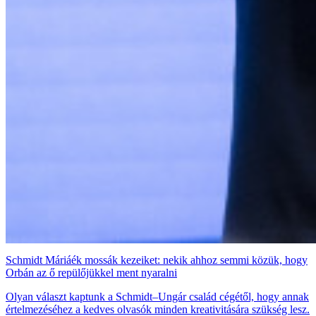
Schmidt Máriáék mossák kezeiket: nekik ahhoz semmi közük, hogy
Orbán az ő repülőjükkel ment nyaralni
Olyan választ kaptunk a Schmidt–Ungár család cégétől, hogy annak
értelmezéséhez a kedves olvasók minden kreativitására szükség lesz.