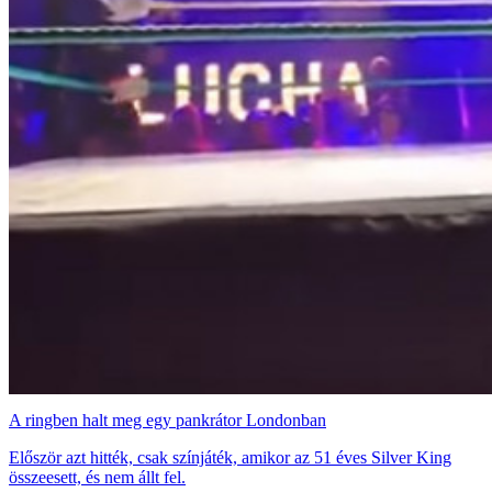
A ringben halt meg egy pankrátor Londonban
Először azt hitték, csak színjáték, amikor az 51 éves Silver King
összeesett, és nem állt fel.