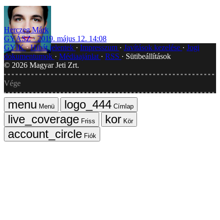
Herczeg Márk
GYÁSZ
2019. május 12. 14:08
GYIK
Hibát jelentek
Impresszum
Javítások kezelése
Jogi
dokumentumok
Médiaajánlat
RSS
Sütibeállítások
©
2026
Magyar Jeti Zrt.
Vége
Menü
Címlap
Friss
Kör
Fiók