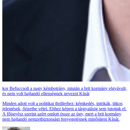
Befuccsolt a nagy kémbotrány, miután a brit kormány elgyávult,
és nem volt hajlandó ellenségnek nevezni Kínát
Minden adott volt a politikai thrillerhez: kémkedés, intrikák, titkos
jelentések, őrizetbe vétel. Ehhez képest a tárgyalásig sem jutottak el.
A főügyész szerint azért omlott össze az ügy, mert a brit kormány
nem hajlandó nemzetbiztonsági fenyegetésnek minősíteni Kínát.