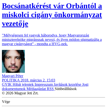
Bocsánatkérést vár Orbántól a
miskolci cigány önkormányzat
vezetője
"Mélységesen fel vagyok háborodva, hogy Magyarország
miniszterelnöke migránsnak nevezi, és ilyen módon stigmatizálja a
magyar cigányságot” - mondta a HVG-nek.
Magyari Péter
POLITIKA
2018. március 2. 15:03
GYIK
Hibát jelentek
Impresszum
Javítások kezelése
Jogi
dokumentumok
Médiaajánlat
RSS
Sütibeállítások
© 2026 Magyar Jeti Zrt.
Vége