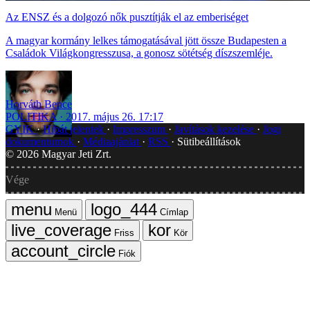
Az ENSZ és a dolgozó nők pusztítják el az emberiséget
A magyar kormány lelkes támogatásával jött össze Budapesten a
Családok Világkongresszusa, a gonosz sötétség díszszemléje.
Horváth Bence
POLITIKA
2017. május 26. 17:17
GYIK
Hibát jelentek
Impresszum
Javítások kezelése
Jogi
dokumentumok
Médiaajánlat
RSS
Sütibeállítások
©
2026
Magyar Jeti Zrt.
Vége
Menü
Címlap
Friss
Kör
Fiók