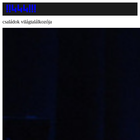
családok világtalálkozója